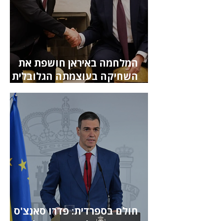
המלחמה באיראן חושפת את
השחיקה בעוצמתה הגלובלית
של בריטניה
חולם בספרדית: פדרו סאנצ'ס