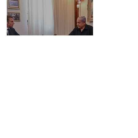
היוזמה הצרפתית-סעודית: איום
או הזדמנות עבור ישראל?