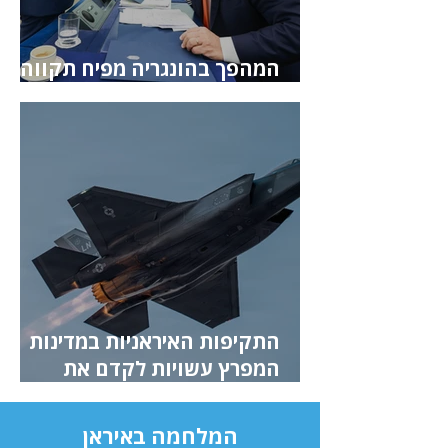
המהפך בהונגריה מפיח תקווה
באזרחיה – ודאגה בירושלים
התקיפות האיראניות במדינות
המפרץ עשויות לקדם את
השת"פ בין בחריין לישראל
המלחמה באיראן