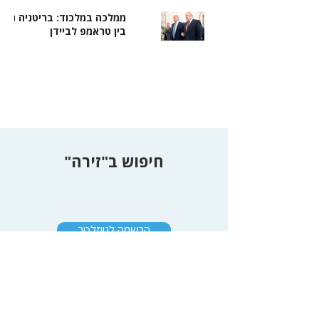
ממלכה במלכוד: בריטניה נלח
בין טראמפ לביידן
חיפוש ב"זירה"
הרשמה לניוזלטר
"כתיבה ב"זירה