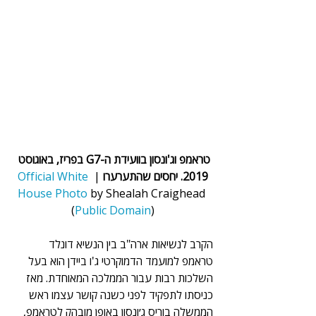
טראמפ וג'ונסון בוועידת ה-G7 בפריז, באוגוסט 
2019. יחסים שהתערערו 
| 
Official White 
House
Photo 
by Shealah Craighead 
(
Public Domain
)
הקרב לנשיאות ארה"ב בין הנשיא דונלד 
טראמפ למועמד הדמוקרטי ג'ו ביידן הוא בעל 
השלכות רבות עבור הממלכה המאוחדת. מאז 
כניסתו לתפקיד לפני כשנה קושר עצמו ראש 
הממשלה בוריס ג׳ונסון באופן מובהק לטראמפ, 