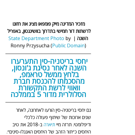
מזכיר המדינה מייק פומפאו מציג את חזונו 
לרשתות דור חמישי בתדרוך בוושינגטון, באפריל 
השנה
 | 
by 
Photo 
State Department
Ronny Przysucha (
Public Domain
)
יחסי בריטניה-סין התערערו 
השנה לאחר נסיגת ג'ונסון, 
בלחץ ממשל טראמפ, 
מהסכמתו להכנסת חברת 
וואווי לרשת התקשורת 
הסלולרית מדור 5 בממלכה
גם יחסי בריטניה-סין הורעו לאחרונה, לאחר 
שנים ארוכות של שיתוף פעולה כלכלי 
ודיפלומטי. תרזה מיי 
תיארה
 ב-2018 את טיב 
היחסים כ״תור הזהב של היחסים האנגלו-סינים״. 