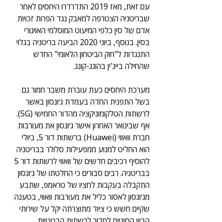
עם זאת, מאז 2019 התדרדרו היחסים לאחר 
שבריטניה הצטרפה למאבק נגד הפרות זכויות 
אדם של סין כלפי המיעוט המוסלמי האויגורי 
בסין. בנוסף, ביוני 2020 הביעה בריטניה בגלוי 
התנגדות ל"חוק הביטחון הלאומי" החדש 
שהחילה בייג'ין בהונג-קונג.  
מערכת היחסים כעת עוברת משבר חמור גם 
בשל התפנית החדה בעמדת ג׳ונסון באשר 
לרשתות הטלקומוניקציה מהדור החמישי (5G). 
אף שבינואר האחרון אישר ג׳ונסון את מעורבות 
חברת וואווי (Huawei) ברשתות דור 5, ביולי 
הוא החליט למנוע ממפעילות סלולר בבריטניה 
להוסיף רכיבים חדשים של וואווי לרשתות דור 5 
בבריטניה. רבים סבורים כי החלטתו של ג׳ונסון 
התקבלה בעקבות לחציו של טראמפ, שתבע 
מג׳ונסון לאסור כליל את מעורבות וואווי, בטענה 
שקיים חשש כי ציוד מתוצרתה יקל על שירותי 
הביון הסיניים לחדור לרשתות הבריטיות.  