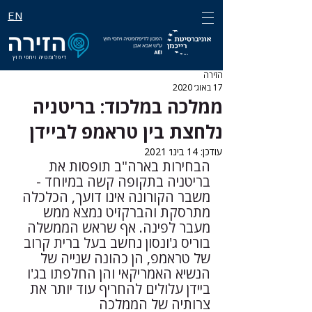
EN
דיפלומטיה ויחסי חוץ
הזירה
17 באוג׳ 2020
ממלכה במלכוד: בריטניה
נלחצת בין טראמפ לביידן
עודכן:
14 בינו׳ 2021
הבחירות בארה"ב תופסות את 
בריטניה בתקופה קשה במיוחד - 
משבר הקורונה אינו דועך, הכלכלה 
מתרסקת והברקזיט נמצא ממש 
מעבר לפינה. אף שראש הממשלה 
בוריס ג'ונסון נחשב בעל ברית קרוב 
של טראמפ, הן כהונה שנייה של 
הנשיא האמריקאי והן החלפתו בג'ו 
ביידן עלולים להחריף עוד יותר את 
צרותיה של הממלכה