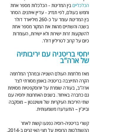
הכלכליים
 בין המדינות - הכלכלות מספר אחת 
וחמש בעולם, לפי תמ״ג - עדיין איתנים. הסחר 
בין המדינות עומד על כ-260 מיליארד דולר 
בשנה והשתיים מהוות את המקור מספר אחת 
להשקעות זרות ישירות ולא ישירות, העומדות 
כיום על קרוב לטריליון דולר.
יחסי בריטניה עם יריבותיה 
של ארה"ב
מאז מלחמת העולם השנייה ובמהלך המלחמה 
הקרה התייצבה בריטניה באופן מסורתי לצד 
ארה"ב, בעודה שומרת על יורוסקפטיות מסוימת 
גם כחברה באיחוד. בשנים האחרונות יחסיה עם 
שתי היריבות העיקריות של וושינגטון – מוסקבה 
ובייג'ין – התערערו משמעותית.
קשרי בריטניה-רוסיה נפגעו קשות לאחר 
ההשתלטות הרוסית על חצי האי קרים ב-2014, 