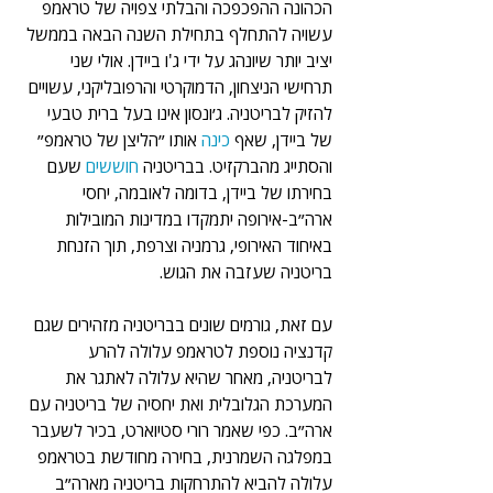
הכהונה ההפכפכה והבלתי צפויה של טראמפ 
עשויה להתחלף בתחילת השנה הבאה בממשל 
יציב יותר שיונהג על ידי ג'ו ביידן. אולי שני 
תרחישי הניצחון, הדמוקרטי והרפובליקני, עשויים 
להזיק לבריטניה. ג׳ונסון אינו בעל ברית טבעי 
של ביידן, שאף 
כינה 
אותו ״הליצן של טראמפ״ 
והסתייג מהברקזיט. בבריטניה 
חוששים 
שעם 
בחירתו של ביידן, בדומה לאובמה, יחסי 
ארה״ב-אירופה יתמקדו במדינות המובילות 
באיחוד האירופי, גרמניה וצרפת, תוך הזנחת 
בריטניה שעזבה את הגוש.  
עם זאת, גורמים שונים בבריטניה מזהירים שגם 
קדנציה נוספת לטראמפ עלולה להרע 
לבריטניה, מאחר שהיא עלולה לאתגר את 
המערכת הגלובלית ואת יחסיה של בריטניה עם 
ארה״ב. כפי שאמר רורי סטיוארט, בכיר לשעבר 
במפלגה השמרנית, בחירה מחודשת בטראמפ 
עלולה להביא להתרחקות בריטניה מארה״ב 