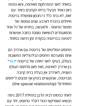
במיוחד לאור ההתרחקות מאירופה, והוא נתפס 
כיום כאחד מבעלי בריתו הקרובים ביותר. עם 
זאת, לא ברור כלל כי ג׳ונסון וממשלת בריטניה 
מייחלים בהכרח לארבע שנים נוספות של 
ממשל טראמפ - ולמעשה, בחירתו של כל אחד 
מהמועמדים לנשיאות טומנת בחובה אפשרות 
לפגיעה בבריטניה בנקודת זמן רגישה במיוחד.
היחסים הפוליטיים של בריטניה עם ארה״ב הם 
אחת ממערכות היחסים הבילטרליות החשובות 
בעולם, בעיקר לאור היותה של בריטניה ״
גשר
״ 
בין ארה״ב לאירופה. מאז סיום מלחמת העולם 
השנייה, לארה״ב אין בעלת ברית קרובה 
מבריטניה, שהקשרים ביניהן אף מכונים ה"יחסים 
המיוחדים" (the special relationship).  
לאחר כניסתו לבית הלבן בתחילת 2017 ניסה 
הנשיא האמריקאי הטרי דונלד טראמפ, יחד עם 