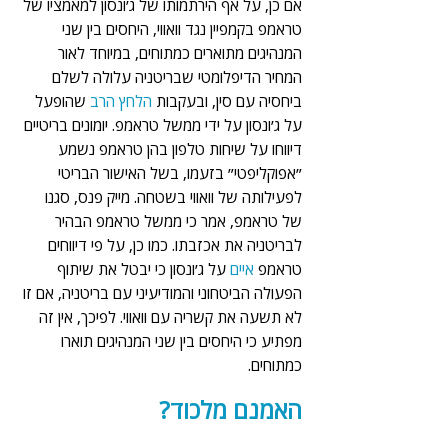
אם כן, על אף הירתמותו של ג׳ונסון למאמציו של 
טראמפ בקמפיין נגד וואווי, היחסים בין שני 
המנהיגים מתוארים כמתוחים, במיוחד לאור 
המחיר הדיפלומטי שבריטניה עלולה לשלם 
ביחסיה עם סין, ובעקבות 
הלחץ הרב
 שהופעל 
על ג׳ונסון על ידי ממשל טראמפ. יומונים בריטיים 
דיווחו על שיחות טלפון בהן טראמפ נשמע 
״אפוקליפטי״ בזעמו, בשל האישור הבריטי 
לפעילותה של וואווי בשטחה. מייק פנס, סגנו 
של טראמפ, אמר כי ממשל טראמפ הבהיר 
לבריטניה את אכזבתו. כמו כן, על פי דיווחים 
טראמפ 
איים 
על ג׳ונסון כי יבטל את שיתוף 
הפעולה הביטחוני והמודיעיני עם בריטניה, אם זו 
לא תשעה את קשריה עם וואווי. לפיכך, אין זה 
מפתיע כי היחסים בין שני המנהיגים תוארו 
כמתוחים.
האמנם מלכוד?