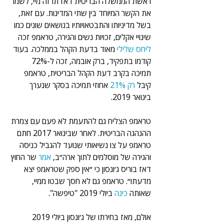
ראשת הממשלה הבריטית דאז תרזה מיי, לשמר 
את הקשר המיוחד בין שתי המדינות. עם זאת, 
בשל מדיניותו והתבטאויותיו בנושאים שונים כמו 
שינויי אקלים, זכויות נשים והגירה, טראמפ זכה 
ליחס שלילי
 מאוד בדעת הקהל בממלכה. בעוד 
קודמו בתפקיד, ברק אובמה, זכה ל-72% 
תמיכה בקרב דעת הקהל הבריטית, טראמפ 
קיבל 
רק 21%
 אחוזי תמיכה בסקר שנערך 
בינואר 2019.
טראמפ הצליח גם להתעמת לא פעם עם צמרת 
ההנהגה הבריטית. לאחר שבינואר 2017 חתם 
טראמפ על צו נשיאותי שנועד להגביל כניסה 
והגירה של מוסלמים לתוך ארה״ב, 
אמר 
שר החוץ 
דאז בוריס ג׳ונסון כי ״אין ספק שטראמפ יצא 
מדעתו״. טראמפ גם לא חסך שבטו ממיי, 
שאותה 
כינה
 ביולי 2019 "טיפשה".  
אולם, מאז בחירתו של ג׳ונסון ביולי 2019 