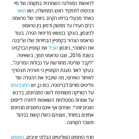
לראשות המפלגה השמרנית במקומה של מיי 
וכניסתו לתפקיד ראש הממשלה, הוא 
תואר 
כאחד מבעלי בריתו הקרוב ביותר של טראמפ. 
רבים העידו על ממשק ודמיון בין טראמפ 
לג׳ונסון, בעיקר בנושאי מדיניות הגירה. בעוד 
טראמפ הצהיר בקמפיין הבחירות שלו ש"יבנה 
את החומה״, ג׳ונסון 
הוביל 
את קמפיין הברקזיט 
בשנת 2016, שבו טראמפ תמך, בשאיפה 
"לקבל שליטה מחודשת על גבולות המדינה", 
בעיקר לאור טענת הקמפיין כי תורכיה תצטרף 
לאיחוד האירופי, מה שיגביר את ההגירה של 
פליטים סורים לבריטניה. כמו כן, יש 
המצביעים 
על רטוריקה משותפת לשני המנהיגים, בדגש 
על אמרות נוסטלגיות השואפות לחזרה ל״ימים 
טובים יותר״. שניהם אף אינם נחשבים מנהיגים 
אמינים במיוחד, ושניהם כשלו קשות בניהול 
משבר הקורונה.
חרף היחסים הפוליטיים הבלתי יציבים, 
היחסים 