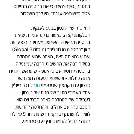
בתגובה, סין הצהירה כי אם בריטניה תתייחס 
אליה כ״שותפה עוינת״ יהיו לכך השלכות.  
החלטתו של ג׳ונסון בנוגע לענקית 
הטלקומוניקציה, כאשר ברקע עומדת יציאת 
בריטניה מהאיחוד האירופי, מעמידה בספק את 
חזון ״בריטניה הגלובלית״ (Global Britain) 
ואת עצמאותה. זאת, מאחר שהיא מסמלת 
במידה רבה את החשיבות הרבה שמעניקה 
בריטניה ליחסיה עם טראמפ - שיש אשר יגדירו 
אותה כתלות - ולשיתוף הפעולה מצדו של 
ג׳ונסון עם הקמפיין שטראמפ 
מנהל 
נגד בייג'ין. 
אחד מעמודי התווך של חזונו של ג'ונסון 
לעתידה של הממלכה לאחר הברקזיט הוא 
הסכם סחר עם ארה"ב, וההחלטה להרשות 
לוואווי להשתתף בהקמת רשתות דור 5 עלולה 
היתה להוביל לעימות חריף עם טראמפ.