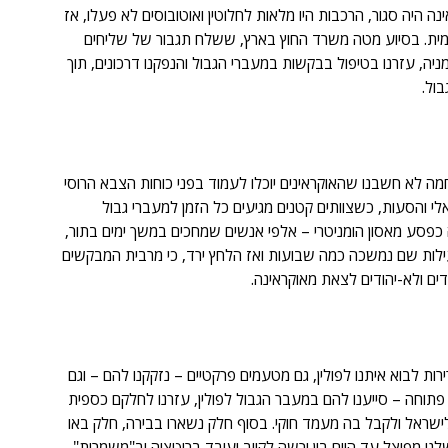
היה סגור, הרכבות היו מלאות לחלוטין ואוטובוסים לא פעלו, אז 
מית. בסיוע מטה משרד החוץ בארץ, ששלח תגבור של שליחים 
מניה, עזרנו בטיפול בבקשות במעברי הגבול והנפקנו דרכונים, תוך 
בול.
מלחמה לא חשבנו שהאוקראינים יוכלו לעמוד בפני כוחות הצבא הרוסי 
אלי והסעות, כשצוותים קטנים מגיעים כל הזמן למעברי גבול 
ה כפסע מאסון הומניטרי – אלפי אנשים שמחכים במשך ימים בתור, 
עילות שם נמשכה כמה שבועות ואז הלחץ ירד, כי מרבית המבקשים 
 לבוא איתנו לפולין, גם מטעמים פרקטיים – נזקקנו להם – וגם 
תוחה – סייענו להם במעבר הגבול לפולין, עזרנו לחלקם כספית 
ישראל ולקבל בה מעמד חוקי. בסוף חלק נשארו בבירה, חלק באו 
נו מפוצל עד היום בין ורשה לקייב ועובד ברוטציה וב"משמרות". 