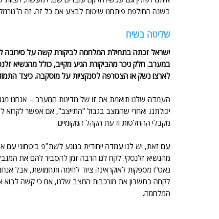
בשנה החולפת פיתחנו שיטות לבצע את כל זה. זה ה"נורמל
שליטה בשיח
ישראל זכתה בתחילת המלחמה לביקורת קשה על סירובה להת
במערב. חלק ניכר מהביקורת הגיע מקייב, כולל מהנשיא ז
לארצו נשק או הצטרפה לסנקציות על מוסקבה. כיצד התמו
העמדה שלנו תואמת את זו של מדינות המערב – אנחנו מגנים
יכולתנו. ואחרי שהמצב בגבול "התייצב", אם אפשר לקרוא לז
מקבלי ההחלטות ודעת הקהל המקומיים. 
עם זאת, יש לנו עמדה ייחודית בנוגע לשת"פ ביטחוני עם אוק
מהנשיא זלנסקי. לקח לנו הרבה זמן להסביר להם את המגבלו
נאט"ו מספקות לאוקראינה ציוד לחימה ותחמושת, אבל אנחנו א
לקחה בחשבון את מורכבות המצב שלנו, אם כי קשה לבוא א
המלחמה. 