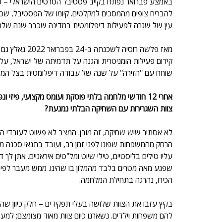
באמצע פברואר נפתח בקייב פסטיבל הסרטים הישראלי – כנ
להבריח צופים מהמסכים למקלטים. קיומו של הפסטיבל, שכמו
עין של שגרה לפעילות דיפלומטית במדינה שכבר שנה שלמה 
מאז פלשה רוסיה
קידום פעילות הומניטרית והגנה על תדמיתה של ישראל, עלי
שוחח עם "הזירה" על שנה של עבודה דיפלומטית בצל המלחמה
אחרי 12 חודשי מלחמה בלתי פוסקת ועומס מקצועי, פיז
צוות השגרירות עם השחיקה הבלתי נמנעת? 
לא אסתיר שיש שחיקה, זה מובן. המצב לא פשוט לעובדי השג
הרחק מהמשפחות שפונו לפני זמן רב, ועובד בתנאי סכנה ממ
עליו טילים בליסטיים, טילי שיוט ומל"טים איראניים. אתן לך 
שפגע מאה מטרים בלבד מהמלון בו שהינו. ממש מעבר לפינה
הכירו, נהרגה בתחילת המלחמה. 
בקיץ עזבו את הצוות שלושה בעלי תפקידים – חלק כיוון שהק
להם משפחות וילדים. נשארנו כיום צוות מאוד מצומצם; למעש