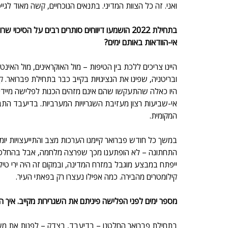
ואני. זה כל הצוות המדיני. בתנאים הנוכחיים, קשה מאוד לגי
בתחילת 2022 הושמעו דיווחים סותרים רבים על הס
אי-הוודאות באותם ימים?
היינו צריכים ללכת בין הטיפות – מול האוקראינים, מול האי
ובריטניה, שפינו את הנציגויות בקייב כבר בתחילת פברואר. ק
היו כאלה שהתעקשו שהם אינם מזהים הכנות לפלישה מיידי
אי-שביעות רצון מעזיבת השגריויות המערביות. בדיעבד הת
המקומית. 
במשך כל חודש פברואר קיימנו הערכות מצב והתייעצויות יומי
התחתונה – לא הופתענו מכך שפרצה מלחמה, אבל בהחלט ל
ייפתח במבצע מוגבל במזרח המדינה, ובמקום זה היה ירי טילי
קילומטרים מהבירה. כמה אפילו נעצרו רק בפאתי העיר. 
מספר ימים לפני הפלישה פיניתם את השגרירות מקייב. איך
בתחילת פברואר החלטנו – בדיעבד, בצדק – לפנות את משפחו