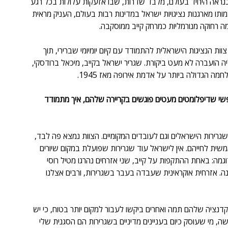
ראה היחיד בעולם, מלבד שדרות, שבו אזעקות עלולות בכל רגע 
תו מארגנות נציגויות ישראל במדינות רבות בעולם, העניק מראית 
רחוקה מנורמליות כמרחק קייב ממוסקבה. 
 לשכנתה ב-24 בפברואר 2022 נאלץ גם צוות הנציגות הישראלית להתמודד עם קיום יומיומי שברירי, תוך 
ה הועברה לא מעט ביקורת. שגריר ישראל בקייב, מיכאל ברודסקי, 
 הגדולה ביותר על אדמת אירופה מאז 1945.
י ונפשי שדיפלומטים מעטים פוגשים בקריירה שלהם, איך מתמודד 
רירות הישראלים וגם לעובדים המקומיים. הצוות נמצא פה לבד, 
שית לחייהם. אין לישראל עוד שגרירות שפועלת במקום שיורים 
דוגמה: באחת ההתקפות על קייב, שני אזרחים נהרגו מטיל רוסי 
. אזרחית אוקראינית שעבדה בעבר בשגרירות, ורבים אצלנו 
דנציה שלהם תמה ואחרים ביקשו לעבור למקום יותר בטוח, כי יש 
ה, מי שעוסק כיום בעניינים מדיניים בשגרירות הם הסגנית שלי 