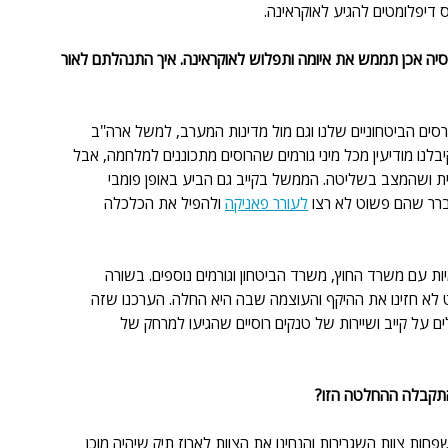
יס דיפלומטים להגיע לאוקראינה.
יכוי שרוסיה אכן תממש את איומה ותפלוש לאוקראינה. איך התנהלתם לאור 
נטרסים הביטחוניים שלנו וגם מול מדינות המערב, למשל ארה"ב 
יבלנו מודיעין מכל מיני גורמים שהרוסים מתכוננים למלחמה, אבל 
ת ושהמצב בשליטה. הממשל בקייב גם הביע באופן פומבי 
ברר שהם פשוט לא רצו 
לעורר פאניקה
 ולהפיל את הכלכלה 
ות עם משרד החוץ, משרד הביטחון וגורמים נוספים. בשורה 
א חזינו את ההיקף והעוצמה שבה היא החלה. הערכנו שזה 
ם על קייב ושיירות של טנקים רוסיים שהגיעו למרחק של 
 התקבלה ההחלטה הזו?
ת צוות השגרירות והנחינו את הצוות לארוז תיק שיהיה מוכן 