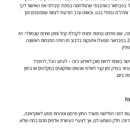
לעזיבה מעכשיו לעכשיו. את ההחלטה הסופית קיבלתי ב-19 בפברואר כשהבנתי שהמלחמה בפתח. קיבלתי את האישור לכך 
 ומרה"מ נפתלי בנט, ובאותו ערב הודעתי לצוות שמתפנים תוך 
שם פתחנו נציגות זמנית לקבלת קהל ומתן שירות קונסולרי. היו 
המון ישראלים במערב אוקראינה וטיפלנו במאות אנשים. ב-24 בפברואר הופעלו אזעקות בלבוב וזו היתה התנסות ראשונה 
לין.
ר באמת להיות מוכן לאירוע כזה – לעזוב הכל, להיפרד 
עזור בפרק זמן קצר לאלפי אנשים שתקועים במקלטים או בחוץ 
ה?
כ-20 אלף ישראלים. בשבועות לפני הפלישה משרד החוץ פרסם אזהרות מסע לאוקראינה, 
מדינה. חלק נשמעו לנו, אך לצערי כעשרת אלפים מהם בחרו שלא. 