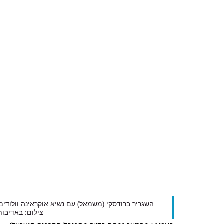
השגריר ברודסקי (משמאל) עם נשיא אוקראינה וולודימי
צילום: באדיבות