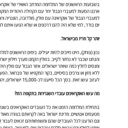
בשבועות הראשונים של המלחמה המרחב האווירי של אוקראינה 
ארגנו הסעות למעברי הגבול יחד עם הקהילה היהודית המקו
למעברי הגבול של אוקראינה עם פולין, מולדובה, הונגריה ורו
יום בודד, למי שלא היה להם דרכונים או שלא הגיעו איתם לג
יותר קל וזריז מבישראל. 
נכון (צוחק), היינו חייבים להיות יעילים. בימים הראשונים ל
והנחנו שכבר לא נחזור לקייב. בפולין הקמנו מערך חילוץ ישר
ומנסים לחלץ כמה שיותר ישראלים. אזור הגבול עם פולין הי
ללא מזון או צרכים בסיסיים, בקור המקפיא של פברואר. הפ
לעזוב עשו זאת. בסך הכל סייענו לכ-15,000 ישראלים, יהודים ולא-יהודים לצאת מאוקראינה.  
מה עשו האוקראינים עובדי השגרירות בתקופה הזו?
בתחילת המלחמה הזמנו את כל העובדים האוקראינים בשגרירות
מטעמים אנושיים. מדינת ישראל באה לקראתם בצורה מאוד פ
וגם הודענו לכל העובדים שהם ומשפחותיהם זכאים לעבור ל
איתנו לפולין וגם עכשיו חלקם עובדים שם. למעשה, הצוות של