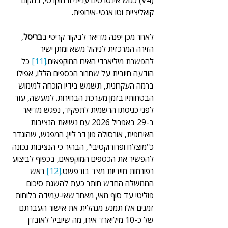
(V4) כגוש אינטרסים ענייני ודמוקרטי, במקום 
קואליציית וטו אנטי-אירופית.
לאחר מכן יפנה מדיאר לביקור קריטי ב
בריסל
, 
הזירה המרכזית לניהול משא ומתן ישיר 
להפשרת מיליארדי האירו המוקפאים.
[11]
 כל 
הודעה חיובית על שחרור הכספים הללו, אפילו 
ברמה העקרונית, תשמש בידיו הוכחה למימוש 
הבטחותיו בזמן מערכת הבחירות. למעשה, עוד 
לפני כניסתו הרשמית לתפקיד, נפגש מדיאר 
ב-29 באפריל 2026 עם נשיאת הנציבות 
האירופית, אורסולה פון דר ליין. המפגש, שהוגדר 
כ"מוצלח ופרודוקטיבי", הבהיר כי הנציבות נכונה 
להפשיר את הכספים המוקפאים, בכפוף לביצוע 
רפורמות מיידיות מצד בודפשט.
[12]
 ראש 
הממשלה החדש חותר כעת להשגת סיכום 
פוליטי עד סוף מאי, מאחר שאי-עמידה בלוחות 
זמנים אלו תמנע מנהלית את אישור העברתם 
של כ-10 מיליארד אירו, מה שיוביל לאובדן 