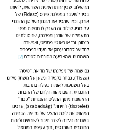
כוחו הפוליטי והאלקטורלי של מדיאר, שנובע 
מהשילוב שבין זהותו הימנית השורשית, להיותו 
בכיר לשעבר במפלגת פידס (Fidesz) של 
אורבן, וכמי שמכיר את מנגנון השלטון ההונגרי 
על בוריו. שילוב זה העניק לו חסינות מפני 
התעמולה של אורבן ומפלגתו, שניסו לתייגו 
כ"סוכן זר" או כאנטי-פטריוט, ואפשרה 
למדיאר לחדור עמוק אל מעוזי הפריפריה 
השמרנית שהצביעה מסורתית לפידס.
[2]
גם שמה של מפלגתו של מדיאר, "טיסה" 
(Tisza), נבחר בקפידה ונשען על משחק מילים 
בעל משמעות לאומית כפולה בתרבות 
ההונגרית. השם מהווה הֶלְחֶם של ההברות 
הראשונות מתוך המילים ההונגריות "כבוד" 
(tisztelet) ו"חירות" (szabadság), ערכים 
המהווים את ליבת המצע של מדיאר. הבחירה 
בשם זה נועדה לשדר חיבור לשורשים ולזהות 
ההונגרית האותנטית, תוך עקיפת המונופול 