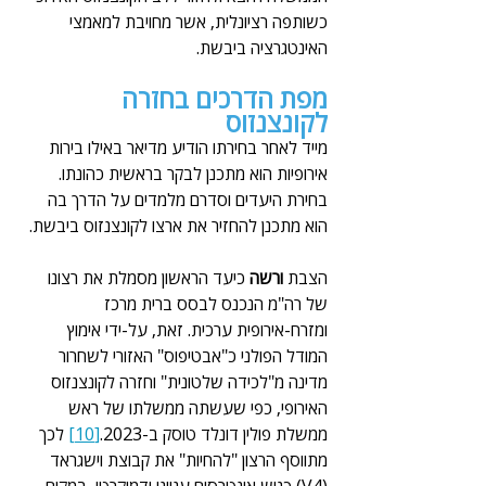
כשותפה רציונלית, אשר מחויבת למאמצי 
האינטגרציה ביבשת.
מפת הדרכים בחזרה 
לקונצנזוס
מייד לאחר בחירתו הודיע מדיאר באילו בירות 
אירופיות הוא מתכנן לבקר בראשית כהונתו. 
בחירת היעדים וסדרם מלמדים על הדרך בה 
הוא מתכנן להחזיר את ארצו לקונצנזוס ביבשת.
הצבת 
ורשה
 כיעד הראשון מסמלת את רצונו 
של רה"מ הנכנס לבסס ברית מרכז 
ומזרח-אירופית ערכית. זאת, על-ידי אימוץ 
המודל הפולני כ"אבטיפוס" האזורי לשחרור 
מדינה מ"לכידה שלטונית" וחזרה לקונצנזוס 
האירופי, כפי שעשתה ממשלתו של ראש 
ממשלת פולין דונלד טוסק ב-2023.
[10]
 לכך 
מתווסף הרצון "להחיות" את קבוצת וישגראד 