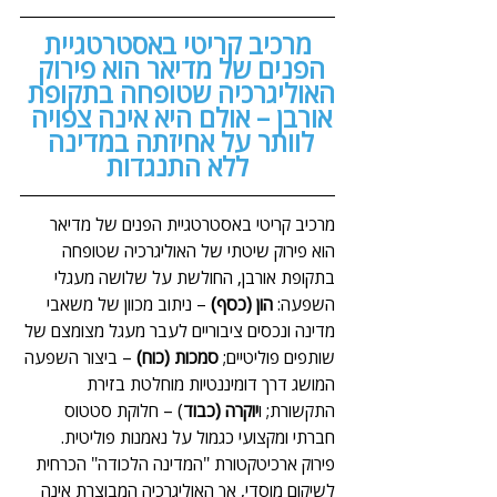
 מרכיב קריטי באסטרטגיית 
הפנים של מדיאר הוא פירוק 
האוליגרכיה שטופחה בתקופת 
אורבן – אולם היא אינה צפויה 
לוותר על אחיזתה במדינה 
ללא התנגדות
מרכיב קריטי באסטרטגיית הפנים של מדיאר 
הוא פירוק שיטתי של האוליגרכיה שטופחה 
בתקופת אורבן, החולשת על שלושה מעגלי 
השפעה: 
הון (כסף)
 – ניתוב מכוון של משאבי 
מדינה ונכסים ציבוריים לעבר מעגל מצומצם של 
שותפים פוליטיים; 
סמכות (כוח)
 – ביצור השפעה 
המושג דרך דומיננטיות מוחלטת בזירת 
התקשורת; ו
יוקרה (כבוד
) – חלוקת סטטוס 
חברתי ומקצועי כגמול על נאמנות פוליטית. 
פירוק ארכיטקטורת "המדינה הלכודה" הכרחית 
לשיקום מוסדי, אך האוליגרכיה המבוצרת אינה 