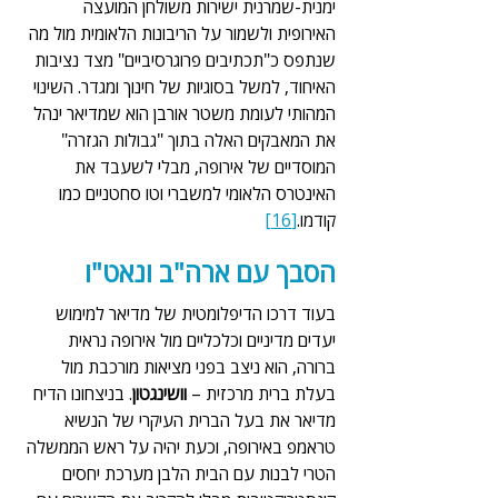
ימנית-שמרנית ישירות משולחן המועצה 
האירופית ולשמור על הריבונות הלאומית מול מה 
שנתפס כ"תכתיבים פרוגרסיביים" מצד נציבות 
האיחוד, למשל בסוגיות של חינוך ומגדר. השינוי 
המהותי לעומת משטר אורבן הוא שמדיאר ינהל 
את המאבקים האלה בתוך "גבולות הגזרה" 
המוסדיים של אירופה, מבלי לשעבד את 
האינטרס הלאומי למשברי וטו סחטניים כמו 
קודמו.
[16]
הסבך עם ארה"ב ונאט"ו
בעוד דרכו הדיפלומטית של מדיאר למימוש 
יעדים מדיניים וכלכליים מול אירופה נראית 
ברורה, הוא ניצב בפני מציאות מורכבת מול 
בעלת ברית מרכזית – 
וושינגטון
. בניצחונו הדיח 
מדיאר את בעל הברית העיקרי של הנשיא 
טראמפ באירופה, וכעת יהיה על ראש הממשלה 
הטרי לבנות עם הבית הלבן מערכת יחסים 