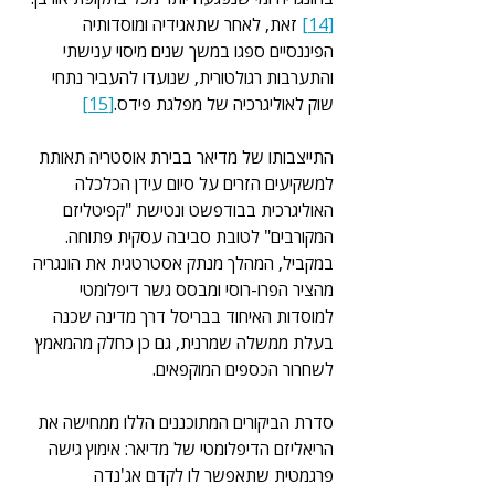
[14]
 זאת, לאחר שתאגידיה ומוסדותיה 
הפיננסיים ספגו במשך שנים מיסוי ענישתי 
והתערבות רגולטורית, שנועדו להעביר נתחי 
שוק לאוליגרכיה של מפלגת פידס.
[15]
התייצבותו של מדיאר בבירת אוסטריה תאותת 
למשקיעים הזרים על סיום עידן הכלכלה 
האוליגרכית בבודפשט ונטישת "קפיטליזם 
המקורבים" לטובת סביבה עסקית פתוחה. 
במקביל, המהלך מנתק אסטרטגית את הונגריה 
מהציר הפרו-רוסי ומבסס גשר דיפלומטי 
למוסדות האיחוד בבריסל דרך מדינה שכנה 
בעלת ממשלה שמרנית, גם כן כחלק מהמאמץ 
לשחרור הכספים המוקפאים.
סדרת הביקורים המתוכננים הללו ממחישה את 
הריאליזם הדיפלומטי של מדיאר: אימוץ גישה 
פרגמטית שתאפשר לו לקדם אג'נדה 