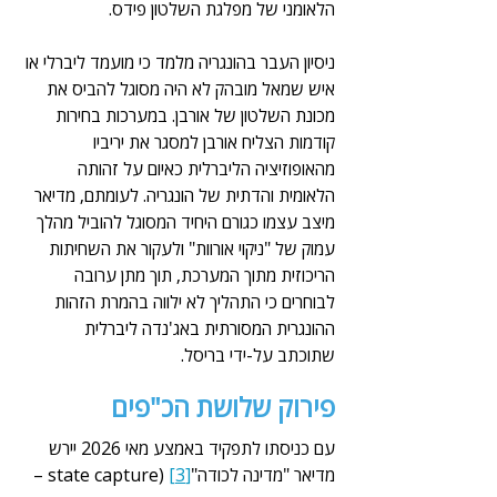
הלאומני של מפלגת השלטון פידס.
ניסיון העבר בהונגריה מלמד כי מועמד ליברלי או 
איש שמאל מובהק לא היה מסוגל להביס את 
מכונת השלטון של אורבן. במערכות בחירות 
קודמות הצליח אורבן למסגר את יריביו 
מהאופוזיציה הליברלית כאיום על זהותה 
הלאומית והדתית של הונגריה. לעומתם, מדיאר 
מיצב עצמו כגורם היחיד המסוגל להוביל מהלך 
עמוק של "ניקוי אורוות" ולעקור את השחיתות 
הריכוזית מתוך המערכת, תוך מתן ערובה 
לבוחרים כי התהליך לא ילווה בהמרת הזהות 
ההונגרית המסורתית באג'נדה ליברלית 
שתוכתב על-ידי בריסל.
פירוק שלושת הכ"פים
עם כניסתו לתפקיד באמצע מאי 2026 יירש 
מדיאר "מדינה לכודה"
[3]
 (state capture – 