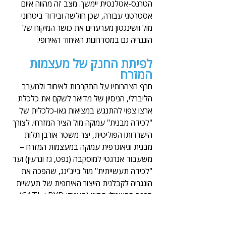
הטרנס-אטלנטית יימשך. מצב זה מהווה איום 
אסטרטגי עבורה, שכן חולשה ובידוד ביטחוני 
מול וושינגטון מערערים את כושר המיקוח של 
הונגריה גם במסדרונות האיחוד האירופי. 
לפיתת החנק של מעצמות 
המזרח
חרף הצהרותיו על התקרבות לאיחוד ולמערב 
הליברלי, הניסיון של מדיאר לשקם את כלכלת 
ארצו צפוי להתנגש במציאות גאו-כלכלית של 
"לכידה מבנית" עמוקה מול הציר המזרחי. לצורך 
הישרדותו הפוליטית, יצר משטר אורבן תלות 
מבנית וגיאוגרפית עמוקה במעצמות המזרח – 
משעבוד אנרגטי למוסקבה (נפט, גז וגרעין) ועד 
"לכידה תעשייתית" מול בייג'ינג, שהפכה את 
הונגריה לקבלנית הייצור האירופית של תעשיית 
הרכב החשמלי הסיני (תאגידי BYD ו-CATL). 
לכך ניתן להוסיף שורת מיזמי תשתית, דוגמת 
הרחבת הכור הגרעיני "PAKS 2" במימון רוסי 