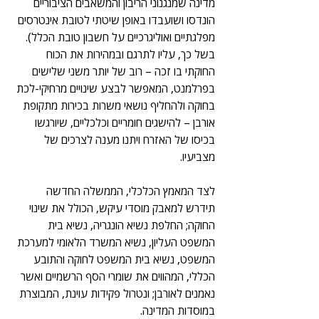
מדינה שמנגנוני הריבון והמשאבים הציבוריים 
הונדסו ושועבדו באופן שיטתי לטובת אינטרסים 
מפלגתיים ואוליגרכיים על חשבון טובת הכלל). 
בשל כך, עליו לתרגם ובמהירות את הכוח 
החוקתי בו זכה – רוב של יותר משני שלישים 
בפרלמנט, המאפשר לבצע שינויים מרחיקי-לכת 
בחוקה ולהחליף נושאי משרות בכירות מתקופת 
אורבן – להישגים חומריים וכלכליים, שיורגשו 
בכיסו של האזרח ויתנו מענה לצרכים של 
מצביעיו.
לצד המאמץ הכלכלי, הממשלה החדשה 
תידרש למאבק מוסדי עיקש, הכולל את שינוי 
החוקה; החלפת נשיא הונגריה, נשיא בית 
המשפט העליון, נשיא המשרד הלאומי למערכת 
המשפט, נשיא בית המשפט לחוקה והתובע 
הכללי, המהווים את שומרי הסף הרשמיים ואשר 
נאמנים לאורבן; ונטרול פקידות עוינת, המבוצרת 
במוסדות המדינה.