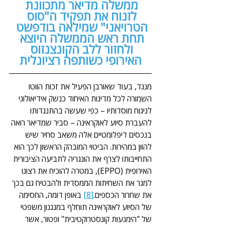
ממשלה מדיאר מתכוונת 
לזנוח את תפקיד ה"סוס 
הטרויאני" שמילאה בודפשט 
תחת ראש הממשלה היוצא 
ולחזור ללב הקונצנזוס 
האירופי כשותפה רציונלית
מנגד, בעוד שאורבן הפעיל את זכות הווטו 
השמורה לכל מדינות האיחוד כנשק אידיאולוגי 
לניגוח מוסדותיו – כפי שעשה בהתנגדותו 
להעברת סיוע לאוקראינה – סביר שמדיאר רואה 
בנכסים דיפלומטיים אלה משאב סחיר שיש 
להוון במהירות. הביטוי המובהק הראשון לכך הוא 
התחייבותו לצרף את הונגריה לתביעה הציבורית 
האירופית (EPPO), במטרה להוכיח את רצונו 
למגר את השחיתות הממסדית ולהבטיח גם בכך 
את שחרור הכספים.
[8]
 באופן דומה, החסימה 
של הסיוע לאוקראינה תוחלף במנגנון משפטי 
של "הימנעות קונסטרוקטיבית" ופטור, אשר 