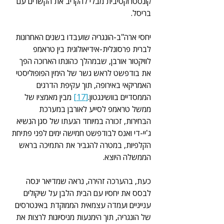
קונסטרוקטיבית מבלי להקריב את הקשרים עם 
בריסל.
יחסי ארה"ב-הונגריה שועבדו בשנים האחרונות 
לברית פרסונלית-אידיאולוגית בין טראמפ 
לוויקטור אורבן, שבמהלך כהונתו הארוכה הפך 
את בודפשט לראש גשר של הימין הפופוליסטי 
האמריקאי באירופה, תוך עקיפת הדרגים 
הממסדיים בוושינגטון.
[17]
 מבין מאמציו של 
ממשל טראמפ לסייע לאורבן במערכת 
הבחירות, זכורה במיוחד הגעתו של סגן הנשיא 
ג'יי-די ואנס לבודפשט חמישה ימים לפני פתיחת 
הקלפיות, במטרה להגביר את התמיכה בראש 
הממשלה היוצא.
כעת, בהערכה זהירה, נראה שמדיאר ינסה 
לבסס את יחסיו עם הבית הלבן על שיקולים 
ענייניים ועמדה עצמאית הממוקדת באינטרסים 
של הונגריה, תוך הימנעות מניסיונות לרצות את 