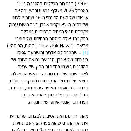
Péter) בבחירות הכלליות בהונגריה ב-12 
באפריל 2026 משקף בראש ובראשונה את 
עייפותו של העם ההונגרי מ-16 שנות שלטונו 
של רה"מ היוצא ויקטור אורבן, לצד מיאוס עמוק 
מקריסת תנאי המחיה הבסיסיים במדינה 
בתקופתו. אולם סיסמת הבחירות של תומכי 
מדיאר – "Ruszkik Haza!" ("רוסים, הביתה!")
[1]
 – שהפכה לפופולרית והושמעה אפילו 
בעצרות של אורבן, מבטאת גם את רצונם של 
ההונגרים בשינוי במדיניות החוץ של ארצם. 
לאחר שנים של התרסה מצד ראש הממשלה 
היוצא מול בריסל והתקרבותו למוסקבה ובייג'ינג, 
ניצחונו של מועמד האופוזיציה מיוחס, בין היתר, 
גם להצהרותיו על הצורך להפוך את הקו 
הפרו-רוסי ואנטי-אירופי של הונגריה.
מאמר זה ינתח את הסיבות לניצחונו של מדיאר 
ואת הקו המדיני שהוא צפוי לאמץ עם תחילת 
כהונתו, לאחר שהושבע ב-9 במאי. כדי לתקן 