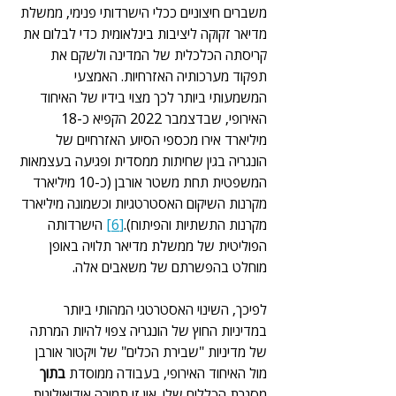
משברים חיצוניים ככלי הישרדותי פנימי, ממשלת 
מדיאר זקוקה ליציבות בינלאומית כדי לבלום את 
קריסתה הכלכלית של המדינה ולשקם את 
תפקוד מערכותיה האזרחיות. האמצעי 
המשמעותי ביותר לכך מצוי בידיו של האיחוד 
האירופי, שבדצמבר 2022 הקפיא כ-18 
מיליארד אירו מכספי הסיוע האזרחיים של 
הונגריה בגין שחיתות ממסדית ופגיעה בעצמאות 
המשפטית תחת משטר אורבן (כ-10 מיליארד 
מקרנות השיקום האסטרטגיות וכשמונה מיליארד 
מקרנות התשתיות והפיתוח).
[6]
 הישרדותה 
הפוליטית של ממשלת מדיאר תלויה באופן 
מוחלט בהפשרתם של משאבים אלה.
לפיכך, השינוי האסטרטגי המהותי ביותר 
במדיניות החוץ של הונגריה צפוי להיות המרתה 
של מדיניות "שבירת הכלים" של ויקטור אורבן 
מול האיחוד האירופי, בעבודה ממוסדת 
בתוך 
מסגרת הכללים שלו. אין זו תמורה אידיאולוגית 