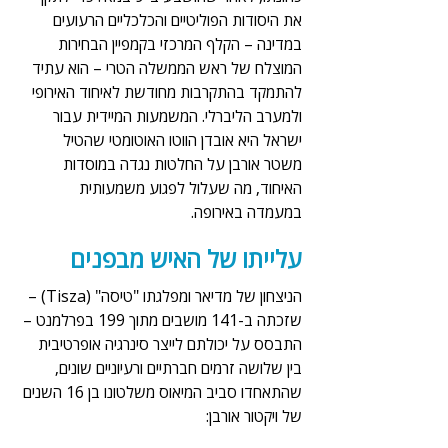
את היסודות הפוליטיים והכלכליים הרעועים 
במדינה – הקלף המרכזי בקמפיין הבחירות 
המוצלח של ראש הממשלה הטרי – הוא עתיד 
להתמקד בהתקרבות מחודשת לאיחוד האירופי 
ולמערב הליברלי. המשמעות המיידית עבור 
ישראל היא אובדן הווטו האוטומטי שהטיל 
משטר אורבן על החלטות נגדה במוסדות 
האיחוד, מה שעלול לפגוע משמעותית 
במעמדה באירופה.
עלייתו של האיש מבפנים
הניצחון של מדיאר ומפלגתו "טיסה" (Tisza) – 
שזכתה ב-141 מושבים מתוך 199 בפרלמנט – 
התבסס על יכולתם לייצר סינרגיה אופרטיבית 
בין שלושה זרמים חברתיים ורעיוניים שונים, 
שהתאחדו סביב המיאוס משלטונו בן 16 השנים 
של ויקטור אורבן: