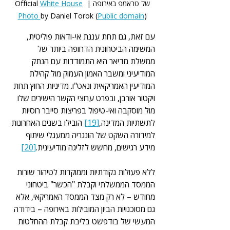
של טראמפ באירופה | Official 
White House
Photo 
by Daniel Torok (
Public domain
)
עם זאת, גם תחת עננת אי-ודאות פוליטית, 
המשימה הביטחונית הדחופה ביותר של 
ממשלת מדיאר היא התמודדות עם הנתק 
המודיעיני ומשבר האמון העמוק מול קהילת 
המודיעין האמריקאית ונאט"ו. מדיניות החוץ תחת 
ויקטור אורבן, ובפרט ערוצי הקשר הישירים שלו 
מול מוסקבה ואי-טיפול בפריצות סייבר רוסיות 
לתשתיות המדינה,
[19]
 הובילו בשנים האחרונות 
למידורה השקט של הונגריה ממעגלי שיתוף 
מידע רגישים, מחשש לזליגה מודיעינית.
[20]
ללא פעולות נקודתיות וממוקדות לטיהור שורות 
הממסד הממשלתי וקבלת "הכשר" ביטחוני 
מחודש – לא רק מצד הממסד האמריקאי, אלא 
גם מסוכנויות הביון המובילות באירופה – בידודה 
המעשי של בודפשט בליבת קבלת ההחלטות 