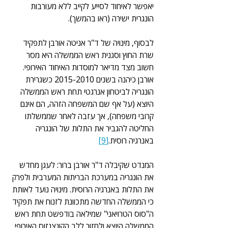
יאפשר לאיחוד לסייע לקייב ללא מעורבות 
הונגרית ישירה (ראו בהמשך).
לבסוף, מינויה של ד"ר אניטה אורבן לתפקיד 
שרת החוץ וסגנית ראש הממשלה היא מסר 
חשוב מצד מדיאר למוסדות האיחוד האירופי. 
אורבן כיהנה בשנים 2015-2010 כשגרירת 
הונגריה לביטחון אנרגטי תחת ראש הממשלה 
היוצא (על אף שם המשפחה הזהה, הם אינם 
קרובי משפחה), אך עזבה לאחר שממשלתו 
החליטה להגביר את התלות של הונגריה 
באנרגיה רוסית.
[9]
המנדט שקיבלה ד"ר אורבן ברור: לעגן מחדש 
את הונגריה במערכת הבריתות המערבית ולפרק 
את התלות באנרגיה הרוסית. מינויה נועד לאותת 
כי הממשלה החדשה מתכוונת לזנוח את תפקיד 
ה"סוס הטרויאני" שמילאה בודפשט תחת ראש 
הממשלה היוצא ולחזור ללב הקונצנזוס האירופי 