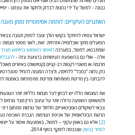
מעלים שאלות שהמשפט הבינלאומי אינו מספק להן תשובה ב
נבונה - למשל על ידי נכונות לבדוק ולחקור את עצמנו - יסי
האתגרים העיקריים: לוחמה אסימטרית ומתן מענה ל
ישראל צפויה להיתקל בקושי הולך וגובר לספק תגובה צבאית ה
הפועלים מתוך אוכלוסייה אזרחית. זאת, לאור מספר מגמות: 
שמתבטא, למשל, במערכה 
לאיסור השימוש בחימוש מצר
ר
 
אלה - אולי גם בהשפעת העימותים ברצועת עזה - 
להגבלת 
מרגמה או משגרי רקטות רב-קניים (קטיושות) באזורים מאוכלס
נזק נלווה "נסבל" ללחימה, ולצדה המגמה להחיל סטנדרטים 
להבחנה בין מדינות מפותחות ומדינות מתפתחות באמנות לה
את המגמות הללו יש לבחון לצד מגמות כלליות יותר הנוגעות
ולנושאים: השפעה גדולה יותר על עיצוב הדין מצד גורמים לא
צבאי לשיקולים הומניטאריים; חלחול של נורמות מתחום דיני
הרשת הבינלאומית של אכיפת הנורמות. הגברת האכיפה נעשית
[2]
 אלא גם באופן עקיף – למשל, באמצעות איסור על ייצו
לסחר בנשק
 שנכנסה לתוקף בסוף 2014.