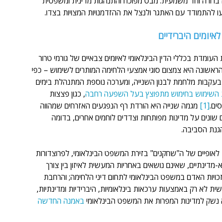
רורה וחד משמעית. מבט מפוכח והתנהגות מדינית ומשפטית 
יעו להתמודד עם האתגר ולנצל את ההזדמנויות המצויות בצדו. 
איומים היברידיים
עומדת בכללי הדין הבינלאומי לאיומים צבאיים של גורמי טרור 
הראשונה היא צמצום סוגי אמצעי הלחימה המותרים לשימוש – כפי 
בעקבות מלחמת לבנון השנייה, ומערכה נוספת המתנהלת בימים 
השימוש בחימוש מתפוצץ בעל השפעה רחבה
, כגון פצצות 
ים.
[1]
 מגמה שנייה היא הורדת רף הנפגעים האזרחים שמהווה 
שונים על מדינות מפותחות וצדדים לוחמים אחרים, בדומה 
גנת הסביבה.
 לאופיים של ה"שחקנים" בזירת המשפט הבינלאומי, לפרוצדורות 
-מדינתיים, שאינם נושאים באחריות המעשית לאיזון בין צורך 
 זכויות האדם במשפט הבינלאומי לתחום דיני הלחימה; והרחבת 
 לא רק באמצעות ערכאות בינלאומיות, היברידיות ומדינתיות,
א נשק למדינות המפרות את המשפט הבינלאומי 
באמנה החדשה 