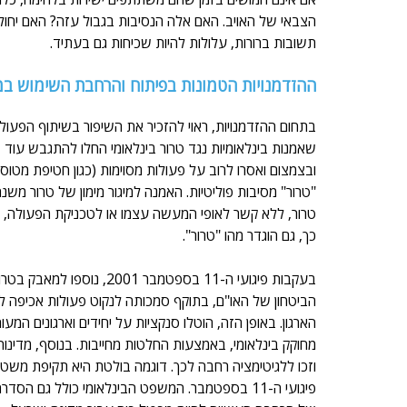
הצבאי של האויב. האם אלה הנסיבות בגבול עזה? האם יחולו ד
תשובות ברורות, עלולות להיות שכיחות גם בעתיד. 
ההזדמנויות הטמונות בפיתוח והרחבת השימוש במ
בתחום ההזדמנויות, ראוי להזכיר את השיפור בשיתוף הפעולה
ובצמצום ואסרו לרוב על פעולות מסוימות (כגון חטיפת מטוסים
טרור, ללא קשר לאופי המעשה עצמו או לטכניקת הפעולה, בא
כך, גם הוגדר מהו "טרור".
בעקבות פיגועי ה-11 בספטמב
הארגון. באופן הזה, הוטלו סנקציות על יחידים וארגונים המ
מחוקק בינלאומי, באמצעות החלטות מחייבות. בנוסף, מדינו
וזכו ללגיטימציה רחבה לכך. דוגמה בולטת היא תקיפת משט
פיגועי ה-11 בספטמבר. המשפט הבינלאומי כולל גם הסדרה של 