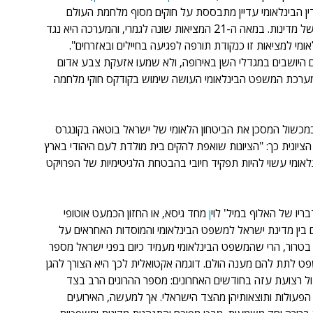
 הבינלאומי עדיין מתבססת על חוקים מסוף מלחמת העולם 
השנייה, התופסים את המלחמה כפעולה בין צבאות סדירים של מדינות. במאה ה-21 המציאות שונה לגמרי, והמערכה היא נגד 
מי למציאות זו כנקודת תורפה לפגיעה בחיילים ובאזרחים". 
ים היושבים במגדלי השן באירופה, ולא שמעו אזעקת צבע אדום 
מערכת המשפט הבינלאומי העושה שימוש בקודקס חוקי מלחמה 
מכשול המסכן את הביטחון הלאומי של ישראל בוטאה בקונגרס 
בעה מטרת התנועה הציונית כך: "הציונות שואפת להקים בית מולדת לעם היהודי בארץ 
מי עשוי להיות תפקיד חיובי בהבטחת הלגיטימיות של הפרויקט 
ן
 מחד גיסא, או החזון הכמעט אוטופי 
בין מדינת ישראל למשפט הבינלאומי והמוסדות האחראים על 
 בטרור, הרי שהמשפט הבינלאומי מעמיד כיום בפני ישראל מספר 
ט לתת להם מענה הולם. דוגמה אקטואלית לכך היא הצורך להגן 
ל רצועת עזה בחודשים האחרונים: מספר ההרוגים הרב בצד 
הפעולות ותוצאותיהן מהצד הישראלי. אך למעשה, האירועים 