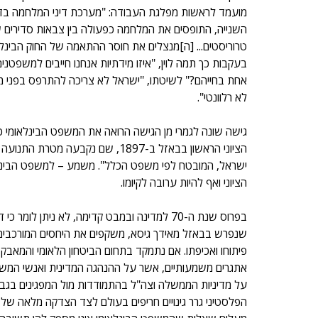
מועמד לראשות מפלגת העבודה: "מערכת דיני המלחמה בדין
טרוריסטים... [ה]מנצלים את חוסר ההתאמה של החוק הבינלאו
בעקבות כך תמה לוין, "איזו מידתיות אנחנו חייבים למשפטנ
אחת בחייהם?" לשיטתו, "ישראל לא צריכה להתרפס בפני 
לא רלוונטי".
גישה שונה לגמרי מן הגישה הרואה את המשפט הבינלאומי כ
הציוני הראשון בבאזל ב-1897, שם נק
ישראל, המובטח לפי משפט הכלל". משמע – למשפט הבינלאו
הציוני ואף להיות ערובה לקיומו.
בפרוס שנת ה-70 למדינה ובמבט קדימה, לא ניתן לומר כי דבריו של האלוף במיל' לוי
שנפרש בבאזל מאידך גיסא, משקפים את היחסים המורכבים 
פיתוחו ואכיפתו. אם נתמקד בתחום הביטחון הלאומי והמאבק
אתגרים משמעותיים, אשר על ההנהגה המדינית ואנשי המשפ
על מדיניות הממשלה וצה"ל בהתמודדות מול המפגינים בגבו
הפלסטיני גרר גינויים חריפים בעולם לצד הצדקה מלאה של 