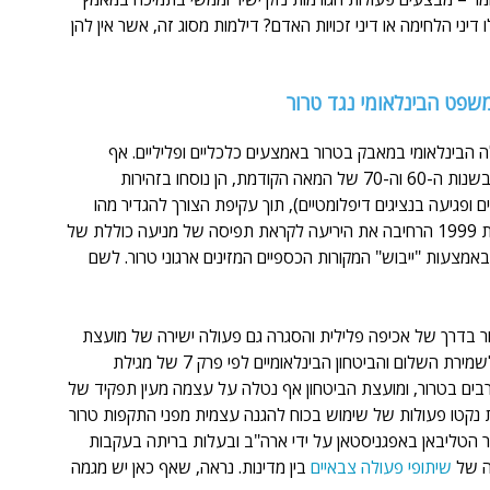
יני הלחימה או דיני זכויות האדם? דילמות מסוג זה, אשר אין להן 
שפט הבינלאומי נגד טרור
 הבינלאומי במאבק בטרור באמצעים כלכליים ופליליים. אף 
שאמנות בינלאומיות נגד טרור בינלאומי החלו להתגבש עוד בשנות ה-60 וה-70 של המאה הקודמת, הן נוסחו בזהירות 
 ופגיעה בנציגים דיפלומטיים), תוך עקיפת הצורך להגדיר מהו 
"טרור" מסיבות פוליטיות. האמנה למיגור מימון של טרור משנת 1999 הרחיבה את היריעה לקראת תפיסה של מניעה כוללת של 
מצעות "ייבוש" המקורות הכספיים המזינים ארגוני טרור. לשם 
ר 2001, נוספו למאבק בטרור בדרך של אכיפה פלילית והסגרה גם פעולה ישירה של מועצת 
הביטחון של האו"ם, בתוקף סמכותה לנקוט פעולות אכיפה לשמירת השלום והביטחון הבינלאומיים לפי פרק 7 של מגילת 
עורבים בטרור, ומועצת הביטחון אף נטלה על עצמה מעין תפקיד של 
ת נקטו פעולות של שימוש בכוח להגנה עצמית מפני התקפות טרור 
ר הטליבאן באפגניסטאן על ידי ארה"ב ובעלות בריתה בעקבות 
שיתופי פעולה צבאיים
 בין מדינות. נראה, שאף כאן יש מגמה 