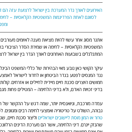
האירועים לאורך גדר המערכת בין ישראל לרצועת עזה הם דו
לסווגם לאחת הפרדיגמות המשפטיות הקלאסיות – לחימה
ומפג
אתגר מסוג אחר עשוי להיות מציאת מענה לאיומים מעורבים א
המשפטיות הקלאסיות – לחימה או שמירת הסדר הציבורי בהת
המתגלגלים בשבועות האחרונים לאורך הגדר בין ישראל לרצ
עיקר הקושי כאן נובע מאי הבהירות של כללי המשפט הבינלא
נגד המנסים לפגוע בגדר הביטחון או לחדור לישראל לאמצע
חמושים היוצרים סכנת חיים מיידית לחיילים או אזרחים. קו
בדיני זכויות האדם, ולא בדיני הלחימה – המטילים פחות מגב
עמדה מורכבת, וניואנסית יותר, שמה דגש על ההקשר של העימ
גבוהה, השולט על טריטוריה ואמצעי לחימה רבים ומגוונים. ל
טרור או המון מוסת ליישובים ישראליים
 וליצור סכנת חיים, ש
שהנזק ייגרם. דיני הלחימה, אשר הם מערכת הדינים הרלוונ
אם אינם חמושים בזמן שהם משתתפים ישירות בלחימה, כלומ