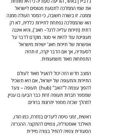
ג'ו ביידן באזור, הודיעה סעודיה כי היא פותחת 
את שמי הממלכה לתנועת מטוסים לישראל 
וממנה. זו בשורה חשובה, כי המסר העולה ממנה 
הוא שהממלכה נפתחת לתיירות כללית, לא רק 
דתית (תיירות עלייה לרגל– חאג'), והיא איננה 
מעוניינת עוד להיות אי סגור. מוקדם לדבר על 
אפשרות של תיירות חאג' ישירות מישראל 
לסעודיה, אך אם הדבר יקרה, זו תהיה 
התפתחות מאוד משמעותית.
המצב חדש הזה יכול להועיל מאוד לעולם 
התיירות והתעופה של ישראל, אם היא תשכיל 
להפוך עצמה ל"האב" (hub)  תעופה – צעד 
שמספר חברות תעופה זרות כבר הביעו בו עניין. 
למהלך שכזה מספר יתרונות ברורים:
ראשית, זמני טיסה ליעדים במזרח, כמו הודו, 
תאילנד ואוסטרליה, צפויים להתקצר. ההכרזה 
הסעודית צפויה להוזיל בצורה מיידית 