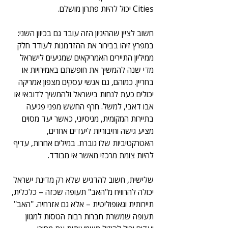
Cities יכול להיות פתרון מושלם. 
חשוב לציין שההיגיון הזה עובד גם בכיוון השני: 
במפרץ זיהו בבירור את ההזדמנות לעודד חלק 
ממיליון התיירים האמריקאים שמגיעים לישראל 
מדי שנה להמשיך את חופשתם באמירויות או 
בחריין. כמוהם, גם אנשי עסקים מצפון אמריקה 
יכולים כעת לנחות בישראל ולהמשיך לדובאי או 
אבו דאבי, למשל. חרף החשש מפני פגיעה 
בתיירות המקומית, מניסיוני, כאשר יעד מסוים 
מציע גישה וחיבוריות ליעדים אחרים, 
האטרקטיביות שלו גוברת. במילים אחרות, עדיף 
להיות צומת מרכזי מאשר אי מבודד.
שלישית, חשוב להדגיש שלא רק מדינת ישראל 
יכולה להרוויח מ"האב" תעופה שכזה – כלכלית, 
תיירותית וגאופוליטית – אלא גם אזרחיה. "האב" 
תעופה שמשרת חברות רבות הטסות למגוון 