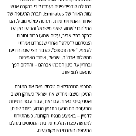
במנילה שבפיליפינים נעמדו לידי במקרה אנשי 
צוות האוויר של Emirates, חברת התעופה של 
איחוד האמירויות ומותג תעופה עולמי מוביל. הם 
התלהבו לשמוע שאני מישראל והביעו רצון עז 
לבקר בתל אביב, עליה שמעו רבות וטובות. 
הצטלמנו ל"סלפי" ואחרי שנפרדנו אמרתי 
לעצמי, "איזה פספוס". כעבור חצי שנה הודיעו 
ממשלות ארה"ב, ישראל, איחוד האמיריות 
ובחריין על כינון הסכמי אברהם – והחלום הפך 
פתאום למציאות.
הסכמי הנורמליזציה טלטלו מאז את המזרח 
התיכון ומיצבו מחדש את ישראל כשחקן חשוב 
ואטרקטיבי באזור. עם זאת, עבור ענפי התיירות 
והתעופה הם הגיעו בתזמון הגרוע ביותר שניתן 
לדמיין – באמצע מגפת הקורונה, כשהתיירות 
למעשה עצרה מלכת ומרבית המטוסים בעולם 
התעופה האזרחי היו מקורקעים.