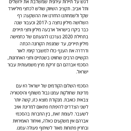
דגש על תיירות עירונית שמשלבת את ירושלים 
ותל אביב. תקציב השיווק שולש לכחצי מיליארד 
שקל ולשמחתנו החזרנו את ההשקעה: רף 
השלושה מיליון נחצה ב-2017 וכעבור שנה 
כבר ביקרו בישראל ארבעה מיליון וחצי תיירים. 
בתחילת 2020 נערכנו להגעתם של כחמישה 
מיליון תיירים, עד שמגפת הקורונה הכתה 
ודרדרה את הענף כולו למשבר קיומי. לאור 
הקשיים הרבים שחווינו בשנתיים וחצי האחרונות, 
הסכמי אברהם הם זריקת מרץ משמעותית עבור 
ישראל. 
הסכמי השלום הקודמים של ישראל היו עם 
מדינות שחולקות עמנו גבול משותף והיסטוריה 
צבאית כואבת. מנקודת מוצא כזו, קשה יותר 
לשני הצדדים להיפתח פתאום למדינת אויב 
לשעבר. לעומת זאת, בין החברות בהסכמי 
אברהם אין משקעים כאלה, ואיחוד האמירויות 
ובחריין פתוחות מאוד לשיתוף פעולה עמנו. 