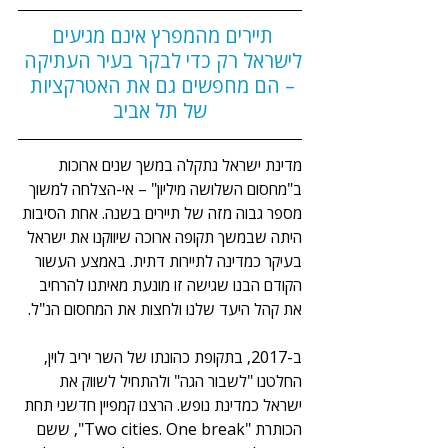
תיירים מהמפרץ אינם מגיעים 
לישראל רק כדי לבקר בעיר העתיקה 
– הם מחפשים גם את האטרקציות 
של תל אביב
מדינת ישראל נתקלה במשך שנים ארוכות 
ב"מחסום השלושה מיליון" – אי-הצלחה למשוך 
מספר גבוה מזה של תיירים בשנה. אחת הסיבות 
היתה שבמשך תקופה ארוכה שיווקנו את ישראל 
בעיקר כמדינה לתיירות דתית. באמצע העשור 
הקודם הבנו שגישה זו מונעת מאיתנו להרחיב 
את קהל היעד שלנו ולחצות את המחסום הנ"ל.
ב-2017, בתקופת כהונתו של השר יריב לוין, 
החלטנו "לשבור הגה" ולהתחיל לשווק את 
ישראל כמדינת נופש. הרצנו קמפיין חדשני תחת 
הכותרת "Two cities. One break", ששם 