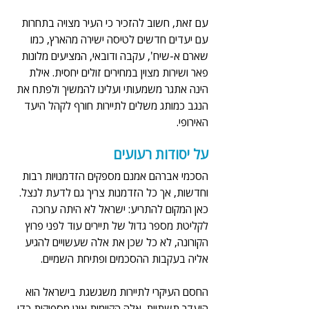
עם זאת, חשוב להזכיר כי העיר מצויה בתחרות 
עם יעדים חדשים לטיסה ישירה מהארץ, כמו 
שארם א-שיח', עקבה ודובאי, המציעים מלונות 
פאר ושירות מצוין במחירים זולים יחסית. אילת 
הינה אתגר משמעותי ועלינו להמשיך ולפתח את 
הנגב כמותג משלים לתיירות חורף לקהל היעד 
האירופי.
על יסודות רעועים
הסכמי אברהם אמנם מספקים הזדמנויות רבות 
וחדשות, אך כל הזדמנות צריך גם לדעת לנצל. 
כאן המקום להתריע: ישראל לא היתה ערוכה 
לקליטת מספר גדול של תיירים עוד לפני פרוץ 
הקורונה, לא כל שכן את אלה שעשויים להגיע 
אליה בעקבות ההסכמים ופתיחת השמיים. 
החסם העיקרי לתיירות משגשגת בישראל הוא 
היעדר תשתיות. אלה הקיימות אינן מספיקות כדי 