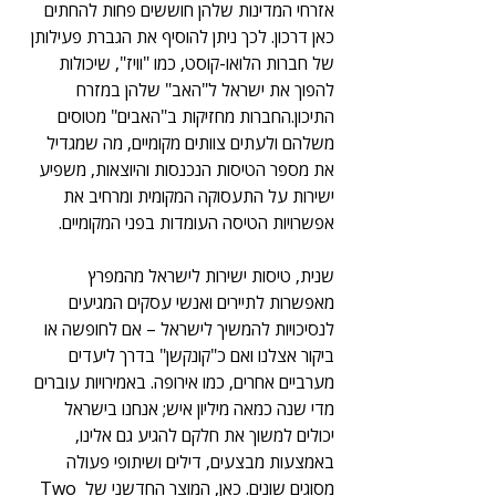
אזרחי המדינות שלהן חוששים פחות להחתים 
כאן דרכון. לכך ניתן להוסיף את הגברת פעילותן 
של חברות הלואו-קוסט, כמו "וויז", שיכולות 
להפוך את ישראל ל"האב" שלהן במזרח 
התיכון.החברות מחזיקות ב"האבים" מטוסים 
משלהם ולעתים צוותים מקומיים, מה שמגדיל 
את מספר הטיסות הנכנסות והיוצאות, משפיע 
ישירות על התעסוקה המקומית ומרחיב את 
אפשרויות הטיסה העומדות בפני המקומיים.
שנית, טיסות ישירות לישראל מהמפרץ 
מאפשרות לתיירים ואנשי עסקים המגיעים 
לנסיכויות להמשיך לישראל – אם לחופשה או 
ביקור אצלנו ואם כ"קונקשן" בדרך ליעדים 
מערביים אחרים, כמו אירופה. באמירויות עוברים 
מדי שנה כמאה מיליון איש; אנחנו בישראל 
יכולים למשוך את חלקם להגיע גם אלינו, 
באמצעות מבצעים, דילים ושיתופי פעולה 
מסוגים שונים. כאן, המוצר החדשני של Two 