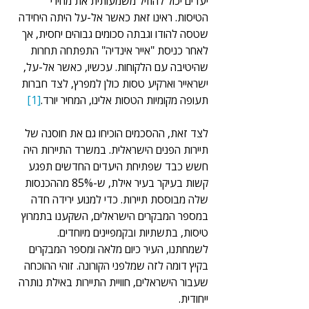
יעדים יכול להוזיל משמעותית את מחירי 
הטיסות. ראינו זאת כאשר אל-על היתה היחידה 
שטסה להודו וגבתה סכומים גבוהים יחסית, אך 
לאחר כניסת "אייר אינדיה" התפתחה תחרות 
שהיטיבה עם הלקוחות. עכשיו, כאשר אל-על, 
ישראייר וארקיע טסות כולן למפרץ, לצד חברות 
תעופה מקומיות הטסות אלינו, המחיר יורד.
[1]
לצד זאת, ההסכמים הוכיחו גם את חוסנה של 
תיירות הפנים הישראלית. במשרד התיירות היה 
חשש כבד שפתיחת היעדים החדשים תפגע 
קשות בעיקר בעיר אילת, ש-85% מההכנסות 
שלה מבוססת תיירות. כדי למנוע ירידה חדה 
במספר המבקרים הישראלים, השקענו בתמרוץ 
טיסות, בתשתיות ובקמפיינים מיוחדים. 
לשמחתנו, העיר כיום מלאה ומספר המבקרים 
בקיץ דומה לזה שמלפני הקורונה. זוהי ההוכחה 
שעבור הישראלים, חוויית התיירות באילת נותרה 
ייחודית. 