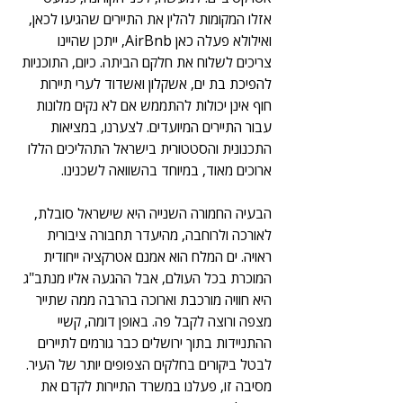
אזלו המקומות להלין את התיירים שהגיעו לכאן, 
ואילולא פעלה כאן AirBnb, ייתכן שהיינו 
צריכים לשלוח את חלקם הביתה. כיום, התוכניות 
להפיכת בת ים, אשקלון ואשדוד לערי תיירות 
חוף אינן יכולות להתממש אם לא נקים מלונות 
עבור התיירים המיועדים. לצערנו, במציאות 
התכנונית והסטטורית בישראל התהליכים הללו 
ארוכים מאוד, במיוחד בהשוואה לשכנינו.
הבעיה החמורה השנייה היא שישראל סובלת, 
לאורכה ולרוחבה, מהיעדר תחבורה ציבורית 
ראויה. ים המלח הוא אמנם אטרקציה ייחודית 
המוכרת בכל העולם, אבל ההגעה אליו מנתב"ג 
היא חוויה מורכבת וארוכה בהרבה ממה שתייר 
מצפה ורוצה לקבל פה. באופן דומה, קשיי 
ההתניידות בתוך ירושלים כבר גורמים לתיירים 
לבטל ביקורים בחלקים הצפופים יותר של העיר. 
מסיבה זו, פעלנו במשרד התיירות לקדם את 