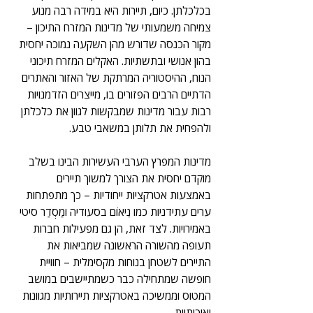
בכלכלתן. כיום, תיירות היא במידה רבה מנוע 
צמיחה משמעותי של מדינות המזרח התיכון – 
מקור הכנסה שדורש מהן השקעה נמוכה יחסית 
בהון אנושי ובתשתיות. האקלים המזרח תיכוני 
הנוח, ההיסטוריה המרתקת של האזור והאתרים 
הדתיים הרבים הפזורים בו, מייצרים הזדמנויות 
רבות עבור מדינות שמבקשות לגוון את כלכלתן 
ולהפחית את תלותן במשאבי טבע. 
מדינות המפרץ הערבי העשירות הבינו בשלב 
מוקדם יחסית את הצורך למשוך תיירים 
באמצעות אטרקציות ייחודיות – כך מתפתחות 
ערים עתידניות כמו נֵיאוֹם בסעודיה ומַסְדַר סיטי 
באמירויות. לצד זאת, הן גם מפעילות חברות 
תעופה מהשורה הראשונה שמביאות את 
התיירים לשטחן בנוחות מקסימלית – חוויית 
חופשה שמתחילה כבר כשמתיישבים במושב 
המטוס וממשיכה באטרקציות תיירותיות מגוונות 
ואיכותיות. 