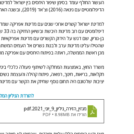
העשור החולף עומד בסימן שיפור היחסים בין ישראל למדינו
הדיפלומטיים עם גינאה (2016) וצ'אד (2019), ובשנה האחרונה התחזקה גם בעקבות תהליך הנורמליזציה עם מרוקו וסודאן. 
למדינת ישראל קשרים ארוכי שנים עם מדינות אפריקה שמדר
בן-גוריון, שם דגש על הידוק הקשרים עם מדינות אפריקאיות
שהטילו עלינו מדינות ערב ולבנות גשרים אל העמים המשתח
מכן ראשת הממשלה, ראתה בפיתוח היחסים עם אפריקה מרכי
משרד החוץ, באמצעות המחלקה לשיתוף פעולה כלכלי בינלאו
חקלאות, בריאות, חינוך, רפואה, פיתוח קהילה והעצמת נשים. 
יציבות שלטונם היה תחום נוסף שחיזק את הקשר עם מדינות
להורדת הגיליון המל
מגזין_הזירה_גיליון_9_יוני_2021
.pdf
הורידו את PDF • 8.98MB