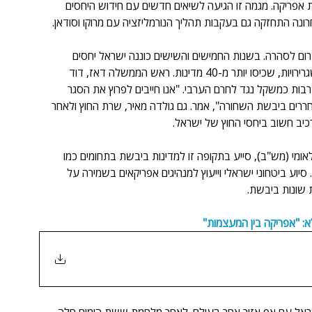
ת אפריקה. מגמה זו הגיעה לשיאים חדשים עם חידוש היחסים 
ום לסהרה. בשנות החמישים והשישים כוננה ישראל יחסים 
דיפלומטים עם רוב מדינות היבשת ובשיאן החזיקה בה 33 שגרירויות, שכיסו יותר מ-40 מדינות. ראש הממשלה דאז, דוד 
 רבות כמשקל נגד לחרם הערבי. "אנו חייבים לפרוץ את הסגר 
ררים ביבשת השחורה", אמר. גם גולדה מאיר, שרת החוץ ולאחר 
ב חשוב ביחסי החוץ של ישראל. 
מי (מש"ב), סייע בתקופה זו למדינות ביבשת בתחומים כמו 
סיוע ביטחוני ישראלי וייעוץ למנהיגים אפריקאים בשמירה על 
 שונות ביבשת. 
א: "אפריקה בין המעצמות"