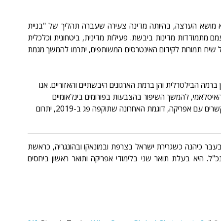
לישראל, שגובלת באפריקה, אין עבר קולוניאלי ביבשת והיא מושא הערצה, בהיותה מדינה צעירה שעברה תהליך של "בניית 
אומה" (Nation Building), ושבידיה פתרונות לאתגרים עמם מתמודדות מדינות ביבשת. פעילות מדינית, ביטחונית וכלכלית 
נכונה של ישראל, תוך הבנת הצרכים האפריקאים, לצד ניהול שיח תמורות לקידום האינטרסים המשותפים, יתרמו להמשך מגמת 
רמה הבילטרלית והן ברמת הארגונים היבשתיים והאזוריים. אנו 
יסלאמי, להמשך השיפור בהצבעות בפורומים בינלאומיים 
ולעלייה בהיקף הסחר. חידוש החלטת הממשלה לתקצוב הקשרים עם אפריקה, דוגמת האחרונה שתוקפה פג ב-2019, יתרום 
 היא סמנכ"ל אפריקה במשרד החוץ. בעבר כיהנה כשגרירת ישראל בצרפת ובמונאקו ובהונגריה, כראשת 
המטה המדיני של שר החוץ וכמנהלת תיאום בלשכת המנכ"ל. היא בעלת תואר שני בלימודי אפריקה ותואר ראשון ביחסים 