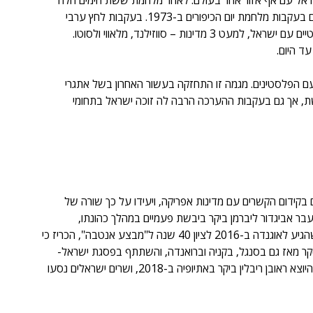
 ישראל עם אף אזור אחר בעולם. לאחר מלחמת ששת הימים חלה 
הידרדרות ביחסי ישראל-אפריקה, שהגיעו לשפל חסר תקדים בעקבות מלחמת יום הכיפורים ב-1973. בעקבות לחץ ערבי 
מאסיבי ניתקו כמעט כל מדינות היבשת את יחסיהן הדיפלומטיים עם ישראל, למעט 3 מדינות – סווזילנד, מלאווי ולסוטו. 
ד היום.
 הפלסטינים. מגמה זו התחזקה בעשור האחרון בשל אתגרי 
, אך גם בעקבות ההערכה הרבה לה זוכה ישראל בתחומי 
קידום הקשרים עם מדינות אפריקה, ויעידו על כך שורה של 
עבר אביגדור ליברמן ביקר ביבשת פעמיים במהלך כהונתו, 
ב-2009 וב-2014. ראש הממשלה לשעבר בנימין נתניהו, שהגיע לאוגנדה ב-2016 לציון 40 שנה ל"מבצע אנטבה", הכריז כי 
יקר מאז גם בסנגל, בקניה וברואנדה, והשתתף בפסגת ישראל-
ECOWAS ב-2017 במונרוביה בירת ליבריה. נשיא המדינה היוצא ראובן ריבלין ביקר באתיופיה ב-2018, ושרים ישראלים נסעו 