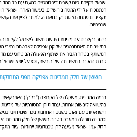
הנתמכות על ידי המטה בירושלים. בעשור האחרון ישראל חיד
תקציביים פתחה נציגות רק ברואנדה. למותר לציין את הקו
שגרירויות.
הידוק הקשרים עם מדינות היבשת חשוב לישראל לקידום האינ
בחשיבותה האסטרטגית של קרן אפריקה לאבטחת נתיבי השיט
המשותף בטרור הגביר את שיתוף הפעולה הביטחוני עם מדי
גוברת ההכרה בחשיבותה של היבשת, וכפועל יוצא ישראל הצ
חששן של חלק ממדינות אפריקה מפני התחזקות 
ברמה המדינית, משקלה של הקבוצה ("בלוק") האפריקאית בפו
בהשוואה ליבשות אחרות. עמדותיהן המסורתיות של מדינות א
הישראליות. עם זאת, בשנים האחרונות ניכר שינוי חיובי ב
וכמדינה מובילה במאבק בטרור. חששן של חלק ממדינות היב
הדוק עמן. ישראל מציעה להן טכנולוגיות ייחודיות וציוד מתק