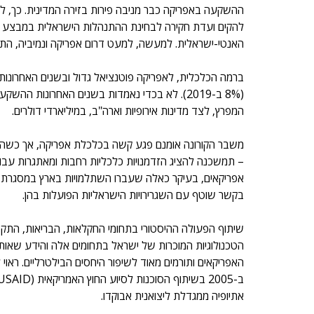
להקים ועדת חקירה לבחינת ההתנהלות הישראלית במבצע "שו
האנטי-ישראלית. למעשה, למעט דרום אפריקה ונמיביה, התגו
ברמה הכלכלית, לאפריקה פוטנציאל גדול ובשנים האחרונות מ
(8% ב-2019). לא בכדי נאמדות בשנים האחרונות ההש
המפרץ, לצד מדינות אירופיות וארה"ב, במיליארדי דולרים. 
משבר הקורונה אומנם פגע קשה בכלכלת אפריקה, אך כשהמצ
– תמשכנה להציג הזדמנויות כלכליות רחבות ומאתגרות עבור
אפריקאים, בעיקר כאלה שעברו השתלמויות בארץ במסגרת מ
בקשר שוטף עם השגרירויות הישראליות הפועלות בהן.
שיתוף הפעולה ההיסטורי בתחומי החקלאות, הבריאות, התקשו
הטכנולוגיות המוכרות של ישראל בתחומים אלה והידע שאותו
האפריקאים ותורמים מאוד לשיפור היחסים הבילטרליים. ראוי 
אתיופיה ממגדלת ליצואנית אבוקדו.