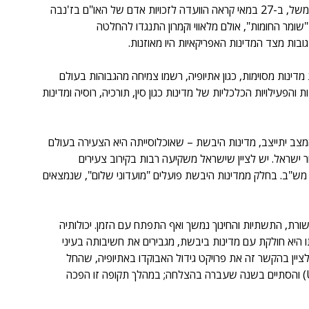
ההשקעה באפריקה כבר מניבה פירות בזירה המדינית. כך, למשל, ב-27 במאי קראה הוועדה לזכויות אדם של האו"ם בז'נבה 
מר החומות", אולם מלאווי וקמרון התנגדו להחלטה 
בות מצד המדינות האפריקאיות היו מאוזנות.
דינות מסוימות, כגון אתיופיה, רשמו צמיחה מהגבוהות בעולם 
קעות והפעילויות הכלכליות של מדינות כגון סין, תורכיה, רוסיה ומדינות 
ב יתייצב, מדינות היבשת – שאוכלוסייתה היא הצעירה בעולם 
 ישראל. יש לציין שישראל משקיעה רבות בקירוב צעירים 
ש"ב. בחלק ממדינות היבשת פועלים "מועדוני שלום", שנמצאים 
רת, התשתיות והחינוך נמשך ואף התפתח עם הזמן. יכולותיה 
 היא חולקת עם מדינות ביבשת, מגבירים את חשיבותה בעיני 
לציין בהקשר זה את פרויקט גידול האבוקדו באתיופיה, שהחל 
ב-2005 בשיתוף הסוכנות לסיוע החוץ האמריקאית (USAID) והסתיים בשנה שעברה בהצלחה; במהלך תקופה זו הפכה 