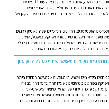
ישראל מקיימת כיום קשרים דיפלומטיים כמעט עם כל המדינות מדרום לסהרה, אותם היא מתחזקת באמצעות 11 נציגויות 
שה אמנם את יחסיה עם גינאה וצ'אד, אך מפאת אילוצים 
שי לטפל במספר רב כל כך של מדינות באמצעות מספר כה קטן של 
טרסים האסטרטגיים, המדיניים והכלכליים שלה. לא ניתן להגזים 
 ומעבר אווירי מעל מדינות במזרח אפריקה. במקביל, המאבק 
נות ביבשת וממצב את ישראל במקום חשוב. גם במישור הכלכלי 
יבה נספחים כלכליים בקניה, בגאנה ובדרום אפריקה.
גורמי טרור מקומיים מאפשר שיתוף פעולה הדוק עמן
רומים בינלאומיים משמעותי מאוד, והיא למעשה הגדולה ביותר 
פריקה בפורומים בינלאומיים לא עלו תמיד בקנה אחד עם אלו 
גישתן על רקע ערכה הייחודי של ישראל כאומת הסטארט-אפ 
שת מפני התחזקות גורמי טרור מקומיים מאפשר שיתוף פעולה 
דם המסייעים לצרכיהן הביטחוניים, שהלכו וגברו במרוצת השנים. 