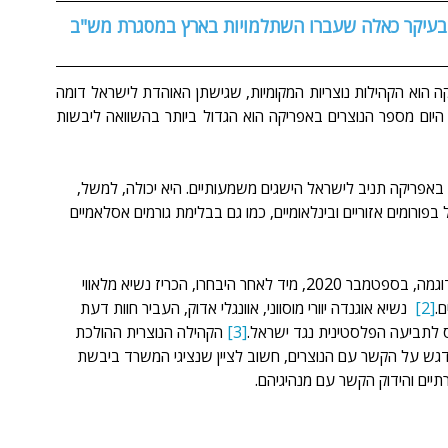
, בעיקר כאלה שעברו השתלמויות בארץ במסגרת מש"ב
גורם נוסף שתורם ליחסים הטובים בין ישראל למדינות אפריקה הוא הקהילות נוצריות המקומיות, שגישתן האוהדת לישראל דומה 
במקרים רבים לזו של הנוצרים האוונגליסטים בארה"ב. כבר היום מספר הנוצרים באפריקה הוא הגדול ביותר בהשוואה ליבשות 
 באפריקה תניב לישראל הישגים משמעותיים. היא יכולה, למשל, 
ורומים אזוריים ובינלאומיים, כמו גם בבלימת גורמים אסלאמיים 
למעשה, התמיכה הנוצרית כבר מניבה פירות מדיניים: כך, לדוגמה, בספטמבר 2020, מיד לאחר היבחרו, הכריז נשיא מלאווי 
ם.
[2]
  נשיא אוגנדה יוורי מוסווני, אוונגלי אדוק, העביר חוות דעת 
חס לתביעה הפלסטינית נגד ישראל.
[3]
 הקהילה הנוצרית ההולכת 
דגש על הקשר עם הנוצרים, חשוב לציין שנציגי המשרד ביבשת 
תיים והידוק הקשר עם מנהיגיהם.