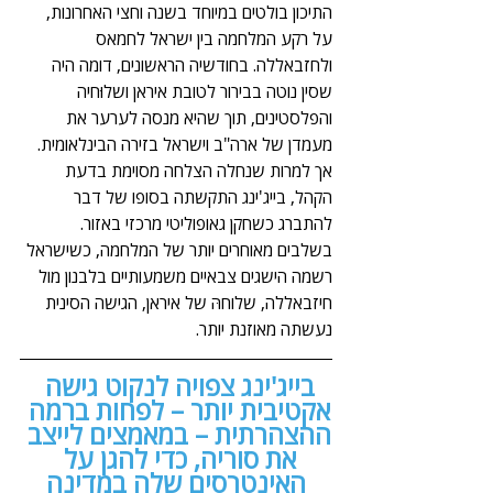
התיכון בולטים במיוחד בשנה וחצי האחרונות, 
על רקע המלחמה בין ישראל לחמאס 
ולחזבאללה. בחודשיה הראשונים, דומה היה 
שסין נוטה בבירור לטובת איראן ושלוּחיה 
והפלסטינים, תוך שהיא מנסה לערער את 
מעמדן של ארה"ב וישראל בזירה הבינלאומית. 
אך למרות שנחלה הצלחה מסוימת בדעת 
הקהל, בייג'ינג התקשתה בסופו של דבר 
להתברג כשחקן גאופוליטי מרכזי באזור. 
בשלבים מאוחרים יותר של המלחמה, כשישראל 
רשמה הישגים צבאיים משמעותיים בלבנון מול 
חיזבאללה, שלוחהּ של איראן, הגישה הסינית 
נעשתה מאוזנת יותר.
בייג'ינג צפויה לנקוט גישה 
אקטיבית יותר – לפחות ברמה 
ההצהרתית – במאמצים לייצב 
את סוריה, כדי להגן על 
האינטרסים שלה במדינה