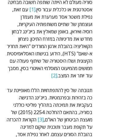
סוריה מעולם לא הייתה שותפה חשובה מבחינה 
אסטרטגית או כלכלית עבור סין.
[1]
 עם זאת, 
נפילת משטר אסד מערערת את מעמדן 
ועוצמתן של שתיים משותפותיה העיקריות, 
רוסיה ואיראן, באופן שמאלץ את בייג'ינג לבחון 
מחדש את מדיניותה במזרח התיכון. ניצחון 
הקואליציה בהובלת ארגון המורדים "היאת תחריר 
א-שאם" (HTS), הידוע בגישתו האסלאמיסטית 
הקיצונית ושלו היסטוריה של שיתוף פעולה עם 
חמושים מהמיעוט המוסלמי האויגורי בסין, מסבך 
עוד יותר את המצב.
[2]
תגובתה של סין להתפתחויות הללו מאופיינת עד 
כה בזהירות ובפרגמטיות. בייג'ינג הדגישה 
בעקביות את תמיכתה בתהליך פוליטי כוללני 
בסוריה, בהתאם להחלטה 2254 (2015) של 
מועצת הביטחון של האו"ם,
[3]
 הקוראת להכרזה 
על תקופת מעבר ותוכנית שיקום למדינה 
בהובלת הסורים עצמם. לאחר נפילת אסד, 