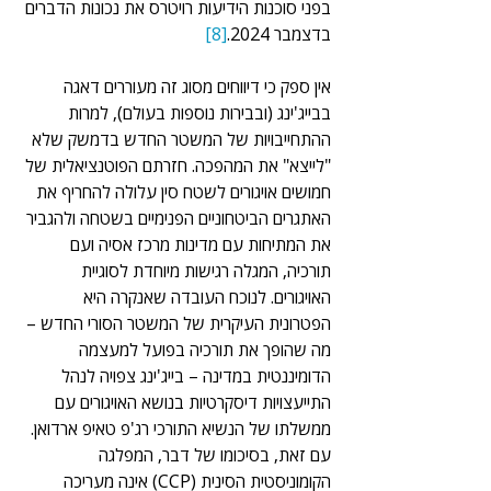
בפני סוכנות הידיעות רויטרס את נכונות הדברים 
בדצמבר 2024.
[8]
אין ספק כי דיווחים מסוג זה מעוררים דאגה 
בבייג'ינג (ובבירות נוספות בעולם), למרות 
ההתחייבויות של המשטר החדש בדמשק שלא 
"לייצא" את המהפכה. חזרתם הפוטנציאלית של 
חמושים אויגורים לשטח סין עלולה להחריף את 
האתגרים הביטחוניים הפנימיים בשטחה ולהגביר 
את המתיחות עם מדינות מרכז אסיה ועם 
תורכיה, המגלה רגישות מיוחדת לסוגיית 
האויגורים. לנוכח העובדה שאנקרה היא 
הפטרונית העיקרית של המשטר הסורי החדש – 
מה שהופך את תורכיה בפועל למעצמה 
הדומיננטית במדינה – בייג'ינג צפויה לנהל 
התייעצויות דיסקרטיות בנושא האויגורים עם 
ממשלתו של הנשיא התורכי רג'פ טאיפ ארדואן. 
עם זאת, בסיכומו של דבר, המפלגה 
הקומוניסטית הסינית (CCP) אינה מעריכה 