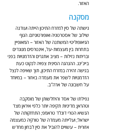
האזור.
מסקנה
גישתה של סין למזרח התיכון הייתה ועודנה 
שילוב של אסטרטגיה ואופורטוניזם. הנוף 
הגיאופוליטי המשתנה של האזור – המאופיין 
בתחרות בין מעצמות-על, אינטרסים מנוגדים 
ובריתות נזילות – מציב אתגרים והזדמנויות בפני 
בייג'ינג. ההנהגה הסינית צפויה לנקוט כעת 
בגישה זהירה במזרח התיכון, תוך שאיפה לנצל 
הזדמנויות לשפר את מעמדה באזור – במיוחד 
על חשבונה של ארה"ב.
נפילתו של אסד והיחלשותן של מוסקבה 
וטהראן; מדיניות תקיפה יותר כלפי איראן מצד 
הנשיא הטרי דונלד טראמפ; התחזקותה של 
ישראל; ועלייתה מעמדה של טורקיה כמעצמה 
אזורית – עשויים להוביל את סין לבחון מחדש 