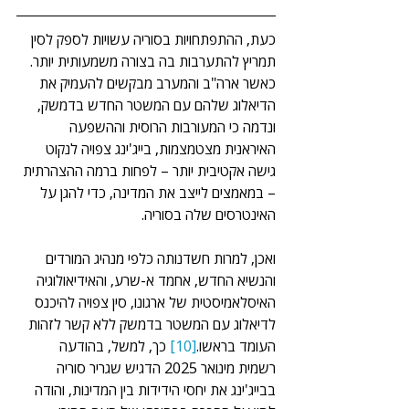
כעת, ההתפתחויות בסוריה עשויות לספק לסין 
תמריץ להתערבות בה בצורה משמעותית יותר. 
כאשר ארה"ב והמערב מבקשים להעמיק את 
הדיאלוג שלהם עם המשטר החדש בדמשק, 
ונדמה כי המעורבות הרוסית וההשפעה 
האיראנית מצטמצמות, בייג'ינג צפויה לנקוט 
גישה אקטיבית יותר – לפחות ברמה ההצהרתית 
– במאמצים לייצב את המדינה, כדי להגן על 
האינטרסים שלה בסוריה.
ואכן, למרות חשדנותה כלפי מנהיג המורדים 
והנשיא החדש, אחמד א-שרע, והאידיאולוגיה 
האיסלאמיסטית של ארגונו, סין צפויה להיכנס 
לדיאלוג עם המשטר בדמשק ללא קשר לזהות 
העומד בראשו.
[10]
 כך, למשל, בהודעה 
רשמית מינואר 2025 הדגיש שגריר סוריה 
בבייג'ינג את יחסי הידידות בין המדינות, והודה 