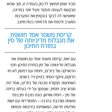
סביר שסין תמשיך לדבוק בעמדה זו, תוך שהיא 
מבקשת לעצמה תפקיד פעיל יותר במדינה, 
שיאפשר לה לבקר בעקיפין את התערבות 
המערב ולטפח את תדמיתה ככוח מייצב.
קריסת משטר אסד חושפת 
את מגבלות מדיניותה של סין 
במזרח התיכון
עם זאת, קריסת משטר אסד גם חושפת את 
מגבלות מדיניותה של סין במזרח התיכון. חרף 
הרטוריקה של בייג'ינג, יחסיה עם דמשק לא היו 
הדוקים, והיקף הסחר ביניהן ירד בשנים 
האחרונות. מנקודת מבטה של בייג'ינג, אסד היה 
מנהיג יציב יחסית, שנתמך על ידי בעלות בריתה 
של סין – רוסיה ואיראן. כעת ניצבת סין בפני 
משימה מורכבת בהרבה – התמודדות עם ישות 
פוליטית חדשה, המאופיינת ביריבויות פנימיות 