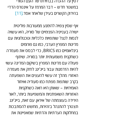
לסין על ההכרה בבחירתו של העם הסורי 
במשטר חדש – דבר המרמז על אינטרס הדדי 
בהידוק הקשרים בעידן שלאחר אסד.
[11]
אף שסין צפויה להימנע ממעורבות פוליטית 
ישירה בענייניה הפנימיים של סוריה, היא עשויה 
לנסות לנצל שותפויות כלכליות וטכנולוגיות עם 
מדינות המפרץ הערבי, כמו גם פורומים 
בינלאומיים כמו BRICS, כדי לבסס את מעמדה 
כשחקנית משמעותית יותר בסוריה. שיתוף 
פעולה עם מדינות המפרץ בשיקום המדינה עשוי 
להיות הזדמנות עבור בייג'ינג לחזק את מעמדה 
האזורי. מהלך זה עשוי להעצים את השפעתה 
בקרב שותפות מפתח כמו סעודיה ואיחוד 
האמירויות – שאותן היא רואה כשחקניות 
האזוריות השאפתניות והמשפיעות ביותר, לאור 
הירידה בעוצמתה של איראן. עם זאת, בייג'ינג 
תצטרך להתנהל בזהירות, מחשש להסתבכות 
במחלוקות העדתיות והדתיות שמאפיינות את 