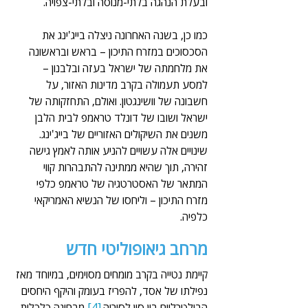
ובעלת הנהגה בלתי-מנוסה ובלתי-צפויה.
כמו כן, בשנה האחרונה ניצלה בייג'ינג את 
הסכסוכים במזרח התיכון – בראש ובראשונה 
את מלחמתה של ישראל בעזה ובלבנון – 
למסע תעמולה בקרב מדינות האזור, על 
חשבונה של וושינגטון. ואולם, התחזקותה של 
ישראל ושובו של דונלד טראמפ לבית הלבן 
משנים את השיקולים האזוריים של בייג'ינג. 
שינויים אלה עשויים להניע אותה לאמץ גישה 
זהירה, תוך שהיא ממתינה להתבהרות קווי 
המתאר של האסטרטגיה של טראמפ כלפי 
מזרח התיכון – וליחסו של הנשיא האמריקאי 
כלפיה.
מרחב גיאופוליטי חדש
קיימת נטייה בקרב מומחים מסוימים, במיוחד מאז 
נפילתו של אסד, להפריז בעומק והיקף היחסים 
הבילטרליים בין סין לסוריה.
[4]
 מבחינה כלכלית, 