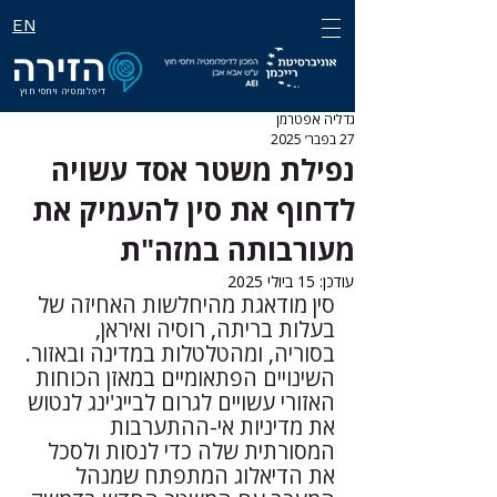
EN
דיפלומטיה ויחסי חוץ
גדליה אפטרמן
27 בפבר׳ 2025
נפילת משטר אסד עשויה
לדחוף את סין להעמיק את
מעורבותה במזה"ת
עודכן:
15 ביולי 2025
סין מודאגת מהיחלשות האחיזה של 
בעלות בריתה, רוסיה ואיראן, 
בסוריה, ומהטלטלות במדינה ובאזור. 
השינויים הפתאומיים במאזן הכוחות 
האזורי עשויים לגרום לבייג'ינג לנטוש 
את מדיניות אי-ההתערבות 
המסורתית שלה כדי לנסות ולסכל 
את הדיאלוג המתפתח שמנהל 