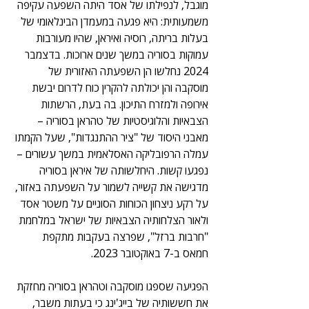
מוגבל, לנפילתו של אסד היתה השפעה עקיפה 
משמעותית: היא פגעה במעמדן הבינלאומי של 
בעלות בריתה, רוסיה ואיראן, שהיו מעורבות 
עמוקות בסוריה במשך שנים ארוכות. בדצמבר 
2024 נחלשו הן השפעתה האזורית של 
מוסקבה והן יכולתה להקרין כוח לדרום יבשת 
אירופה ולמזרח התיכון. בה בעת, הרשתות 
הצבאיות והלוגיסטיות של טהראן בסוריה – 
מאבני היסוד של "ציר ההתנגדות", שעל הקמתו 
עמלה הרפובליקה האסלאמית במשך עשורים – 
נפגעו קשו
ת. היחלשותה של איראן בסוריה 
מדגישה את קשייה לשמור על השפעתה באזור, 
על רקע ניצחון הכוחות הסוניים על משטר אסד 
ולאור הצלחותיה הצבאיות של ישראל במלחמת 
"חרבות ברזל", שפרצה בעקבות מתקפת 
חמאס ב-7 באוקטובר 2023.
הפגיעה שספגו מוסקבה וטהראן בסוריה מחזקת 
את חששותיה של בייג'ינג כי בעתות משבר, 