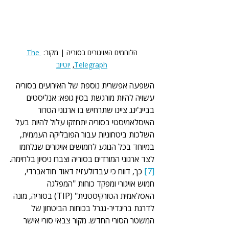
הלוחמים האויגורים בסוריה | מקור: 
The 
Telegraph
, 
יוטיוב
השפעה אפשרית נוספת של האירועים בסוריה 
עשויה להיות מורגשת בסין גופא: אנליסטים 
בבייג'ינג ציינו שתרחיש בו ארגוני הטרור 
האיסלאמיסטי בסוריה יתחזקו עלול להיות בעל 
השלכות ביטחוניות עבור הפובליקה העממית, 
במיוחד בכל הנוגע לחמושים אויגורים שנלחמו 
לצד ארגוני המורדים בסוריה וצברו ניסיון בלחימה.
[7]
 כך, דווח כי עבדולעזיז דאוד חודאברדי, 
חמוש אויגורי ומפקד כוחות "המפלגה 
האסלאמית הטורקיסטנית" (TIP) בסוריה, מונה 
לדרגת בריגדיר-גנרל בכוחות הביטחון של 
המשטר הסורי החדש. מקור צבאי סורי אישר 