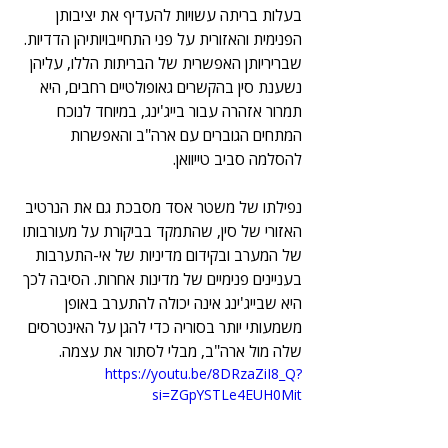
בעלות בריתה עשויות להעדיף את יציבותן 
הפנימית והאזורית על פני התחייבויותיהן הדדיות. 
שבריריותן האפשרית של הבריתות הללו, עליהן 
נשענת סין בהקשרים גאופולטיים רחבים, היא 
תמרור אזהרה עבור בייג'ינג, במיוחד לנוכח 
המתחים הגוברים עם ארה"ב והאפשרות 
להסלמה סביב טייוואן.
נפילתו של משטר אסד מסבכת גם את הנרטיב 
האזורי של סין, שהתמקד בביקורת על מעורבותו 
של המערב ובקידום מדיניות של אי-התערבות 
בעניינים פנימיים של מדינות אחרות. הסיבה לכך 
היא שבייג'ינג אינה יכולה להתערב באופן 
משמעותי יותר בסוריה כדי להגן על האינטרסים 
שלה מול ארה"ב, מבלי לסתור את עצמה.
https://youtu.be/8DRzaZiI8_Q?
si=ZGpYSTLe4EUH0Mit