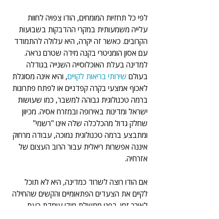
לפי כל תחזיות המומחים, הודו צפויה לחוות 
עלייה משמעותית במקרי ההדבקות בשבועות 
הקרובים. כאשר זה יקרה, היא עלולה להתמודד 
עם אסון הומניטרי בקנה מידה שטרם נראה. 
למדינה בעלת האוכלוסייה השנייה בגודלה 
בעולם 
שירותי בריאות לקויים
, והיא אינה מסוגלת 
לאכוף אמצעי בקרה קפדניים או לפתח פתרונות 
ברמה טכנולוגית גבוהה למשבר, כמו שעושות 
ישראל ומדינות באירופה ובמזרח אסיה. מכיוון 
שחלק גדול מהכלכלה שלה אינו "רשמי" 
ומתבצע ברמה טכנולוגית נמוכה, עבודה מרחוק 
איננה אפשרות ריאלית עבור הרוב העצום של 
אזרחיה.
אם הודו רוצה לשרוד כמדינה, היא לא תוכל 
לקיים את הצעדים הפתאומיים והקשים שהחילה 
לאורך זמן. בפני ממשלת מודי עומדת כעת 
משימה כמעט בלתי אפשרית: למצוא דרך לאזן 