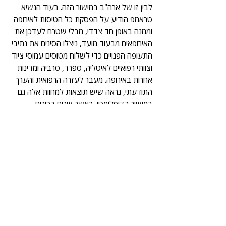
לבין זו של ארה"ב במישור הזה. בעוד הנשיא 
טראמפ הודיע על הפסקת כל הטיסות לאירופה 
וממנה באופן חד צדדי, מבלי שטרח לעדכן את 
האירופאים מבעוד מועד, ניצלו הסינים את נתיבי 
התעופה הפנויים כדי לשלוח מטוסים עמוסי ציוד 
וצוותי רפואיים לאיטליה, ספרד, סרביה ומדינות 
אחרות באירופה. מעבר לעזרה הרפואית והערך 
התודעתי, נראה שיש תוצאות למחוות אלה גם 
במישור הדיפלומטי, כאשר שרים בכירים 
באיטליה ובמדינות אירופיות אחרות מפליגים 
בשבחיה של סין והעזרה שהיא מושיטה, 
ותוקפים את האיחוד האירופי על חוסר האונים 
שהוא מפגין לטענתם.
סין מנצלת את הצורך הגובר 
באירופה בסיוע חירום ואת 
הוואקום המנהיגותי שנוצר 
מהתבדלותה של ארה"ב כדי 
לקדם את מעמדה כמנהיגה 