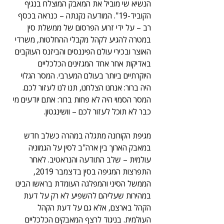
הנשיא שי מוביל את המאבק המוצלח בנגיף 
הקוביד-19". המודעה נקנתה – כנראה בכסף 
רב – על ידי זרוע הפרסום של ממשלת סין 
במטרה להגיע לקהל מקבלי ההחלטות, משרדי 
האוצר ובכירי עולם הפיננסים והביזנס העוקבים 
באדיקות אחר אחד המגזינים הכלכליים 
היוקרתיים ביותר בעולם המערבי. המסר הגלוי 
היה ברור: אנחנו הצלחנו, תנו לנו לעזור לכם. 
המסר הסמוי היה לא פחות ברור: אתם יודעים מי 
כבר לא תוכל לעזור לכם – וושינגטון.
מגיפת הקורונה מתגלה במהרה כשלב חדש 
במאבק הארוך בין ארה"ב לסין על הגמוניה 
עולמית – שלב התודעה והנראטיב. לאחר 
התפרצות המגיפה בסין בדצמבר 2019, 
הממשל הסיני והמפלגה העומדת בראשו הבינו 
במהירות שעליהם להשפיע לא רק על דעת 
הקהל בארצם, אלא גם על דעת הקהל 
העולמית. בניגוד לרצף המאבקים הכלכליים 