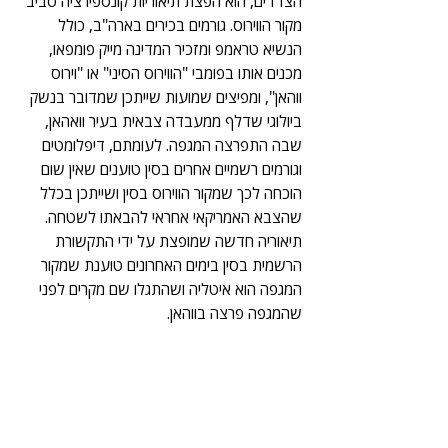
הצדדים, הוא הפצת תיאוריות קונספירציה סביב 
מקור הווירוס. גורמים בכירים בארה"ב, כולל 
הנשיא טראמפ ומזכיר המדינה מייק פומפאו, 
מכנים אותו בפומבי "הווירוס הסיני" או "וירוס 
ווהאן", ומפיצים שמועות שייתכן שמדובר בנשק 
ביולוגי שדלף ממעבדה צבאית בעיר וואהאן, 
שבה התפרצה המגפה. לעומתם, דיפלומטים 
וגורמים רשמיים אחרים בסין טוענים שאין שום 
הוכחה לכך שמקור הווירוס בסין ושייתכן בכלל 
שהצבא האמריקאי אחראי להבאתו לשטחה. 
תיאוריה חדשה שמופצת על ידי התקשורת 
הרשמית בסין בימים האחרונים טוענת שמקור 
המגפה הוא איטליה ושהתגלו שם מקרים לפני 
שהמגפה פרצה בווהאן.