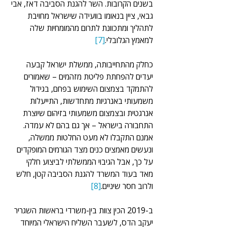
בשנים הקרובות. השר להגנת הסביבה דאז, אבי 
גבאי, ציין בנאומו בוועידה שישראל מחויבת 
לתהליך ומתכוונת לתרום מהמומחיות שלה 
למאמץ הגלובלי.
[7]
כחלק מהתחייבותה, ממשלת ישראל קבעה 
יעדים להפחתת פליטת מזהמים – שאמורים 
להתמקד בצמצום השימוש בפחם, בגידול 
משמעותי באנרגיות מתחדשות, התייעלות 
אנרגטית ובצמצום משמעותי בזיהום שיוצרת 
התחבורה בישראל – אך גם בהם לא עמדה. 
אמנם התקבלו לא מעט החלטות ממשלה, 
ונעשים מאמצים כנים מצד הגורמים המופקדים 
על כך, אבל הגיבוי הממשלתי לביצוע חלקי 
מאד בעוד המשרד להגנת הסביבה קטן, חלש 
ולרוב חסר שיניים.
[8]
ב-2019 הכין צוות בין-משרדי בראשות השגריר 
יעקב הדס, לשעבר השליח הישראלי המיוחד 