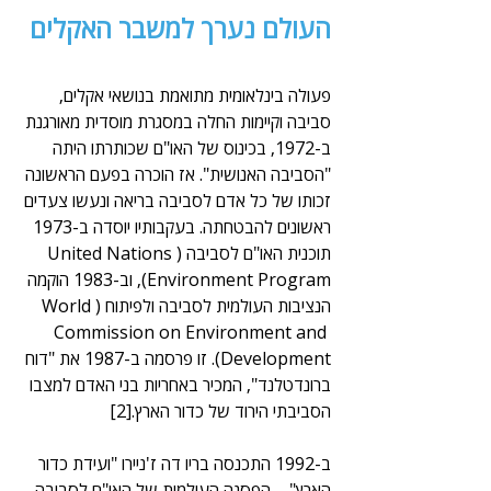
העולם נערך למשבר האקלים
פעולה בינלאומית מתואמת בנושאי אקלים, 
סביבה וקיימות החלה במסגרת מוסדית מאורגנת 
ב-1972, בכינוס של האו"ם שכותרתו היתה 
"הסביבה האנושית". אז הוכרה בפעם הראשונה 
זכותו של כל אדם לסביבה בריאה ונעשו צעדים 
ראשונים להבטחתה. בעקבותיו יוסדה ב-1973 
תוכנית האו"ם לסביבה (United Nations 
Environment Program), וב-1983 הוקמה 
הנציבות העולמית לסביבה ולפיתוח (World 
Commission on Environment and 
Development). זו פרסמה ב-1987 את "דוח 
ברונדטלנד", המכיר באחריות בני האדם למצבו 
הסביבתי הירוד של כדור הארץ.[2]
ב-1992 התכנסה בריו דה ז'ניירו "ועידת כדור 
הארץ" – הפסגה העולמית של האו"ם לסביבה 