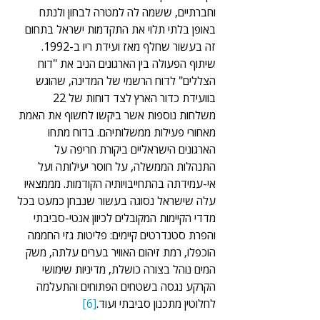
וחברתיים, ששמה לה למטרה לבחון ולנתח 
באופן בלתי תלוי את התקדמות ישראל בתחום 
זה בעשור שחלף מאז ועידת ריו ב-1992. 
שיתוף הפעולה בין הארגונים הניב את "דוח 
הצללים" לדוח הרשמי של המדינה, שהוגש 
בוועידת כדור הארץ לצד דוחות של 22 
משלחות נוספות אשר ביקשו לחשוף את האמת 
מאחורי פעילות ממשלותיהם. בדוח מתחו 
הארגונים הישראליים ביקורת חריפה על 
התנהלות הממשלה, על חוסר יעילותה ועל 
אי-עמידתה בהתחייבויותיה הקודמות. מממצאיו 
עלה שישראל נסוגה בעשור שנבחן כמעט בכל 
מדדי הקיימות המקובלים לכיוון אנטי-סביבתי 
והפרת סטנדרטים קיימים: פליטות גזי החממה 
הוכפלו, רמת זיהום האוויר בערים עלתה, משק 
המים נוהל בצורה כושלת, מדיניות שימושי 
הקרקע נגסה בשטחים הפתוחים והתעלמה 
לחלוטין מתכנון סביבתי ועוד.
[6]