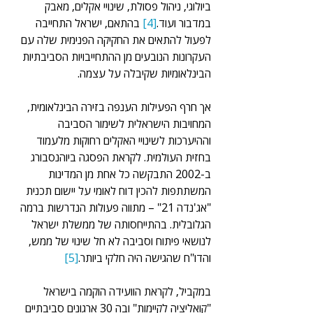
ביולוגי, ניהול פסולת, שינויי אקלים, מאבק 
במדבור ועוד.
[4]
 בהתאם, ישראל התחייבה 
לפעול להתאים את החקיקה הפנימית שלה עם 
העקרונות הנובעים מן ההתחייבויות הסביבתיות 
הבינלאומיות שקיבלה על עצמה.
אך חרף הפעילות הענפה בזירה הבינלאומית, 
המחויבות הישראלית לשימור הסביבה 
וההיערכות לשינויי האקלים רחוקות מלעמוד 
בחזית העולמית. לקראת הפסגה ביוהנסבורג 
ב-2002 התבקשה כל אחת מן המדינות 
המשתתפות להכין דוח לאומי על יישום תכנית 
"אג'נדה 21" – מתווה פעולות הנדרשות ברמה 
הגלובלית. בהתייחסותה של ממשלת ישראל 
לנושאי פיתוח וסביבה לא חל שינוי של ממש, 
והדו"ח שהגישה היה חלקי ביותר.
[5]
במקביל, לקראת הוועידה הוקמה בישראל 
"קואליציה לקיימות" ובה 30 ארגונים סביבתיים 