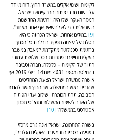
לקיימות ושינוי אקלים במשרד החוץ, דוח מיוחד 
על יישום מדדי פיתוח הבר קיימא בישראל. 
המסר העיקרי שלו היה: "רתימת החדשנות 
הישראלית כדי לא להשאיר אף אחד מאחור".
[9]
 במילים אחרות, ישראל הכריזה כי היא 
נוטלת על עצמה תפקיד הובלה בכל הכרוך 
ברתימת טכנולוגיה מתקדמת למאבק במשבר 
האקלים ומייצרת פתרונות בכל שלושת עמודי 
התווך של הקיימות – כלכלה, חברה וסביבה. 
בהחלטה מספר 4631 מיום 14 ביולי 2019 אף 
אישרה ממשלת ישראל הצעת המחליטים 
שהובילו ראש הממשלה, שר החוץ והשר להגנת 
הסביבה, תחת הכותרת "שילוב יעדי הפיתוח 
של האו"ם לשיפור המשילות ותהליכי תכנון 
אסטרטגי בממשלה".
[10]
בשורה התחתונה, ישראל אינה גורם מרכזי 
בפגיעה בסביבה ובמשבר האקלים הגלובלי, 
מאחר שאינה אחת מהמדינות המתועשות 