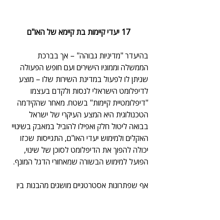
17 יעדי קיימות בת קיימא של האו"ם
בהיעדר "מדיניות גבוהה" – אך בברכת 
הממשלה וממוניו הישירים ועם חופש הפעולה 
שניתן לו לפעול במדינת השירות שלו – מוצע 
לדיפלומט הישראלי לנסות ולקדם בעצמו 
"דיפלומטיית קיימות" בשטח. מאחר שהקידמה 
הטכנולוגית היא המצע העיקרי של ישראל 
בבואה ליטול חלק ואפילו להוביל במאבק בשינויי 
האקלים ולמימוש יעדי האו"ם, התגייסות שכזו 
יכולה להפוך את הדיפלומט לסוכן של שינוי, 
הפועל למימוש הבשורה שמאחורי הדגל המונף.
אף שפתרונות אסטרטגיים מושגים מהבנות בין 
הדרגים הבכירים ביותר והחלטות של "מדיניות 
גבוהה", הרי שבפועל, הדיפלומט היעיל שיעסוק 