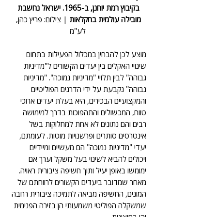
בקיבוץ רמת יוחנן, ב-1965. ישראל נחשבת 
מובילה עולמית בחקלאות
 | צילום: פריץ כהן, 
לע"מ
מוצע לכן להבחין במכלול הפעילות בתחום 
שינויי האקלים בין יעדים הקשורים ל"מדיניות 
גבוהה" לבין תלויי "מדיניות נמוכה". "מדיניות 
גבוהה" נקבעת על ידי הדרגים הפוליטיים 
והמקצועיים הבכירים, היא בעלת יעדים ארוכי 
טווח, המכשולים והתהפוכות בדרך למימושה 
רבים והם נתונים לא אחת למחלוקות בשל 
אינטרסים סותרים ופרשנויות מוטות. לעומתם, 
יעדי "מדיניות נמוכה" הם מעשיים ומיידיים 
ויכולים להביא לשינוי בעל משקל וערך אם 
ימומשו באופן יעיל ותוך חשיפה ציבורית ראויה. 
מאחר שמדובר ביעדים הקשורים לרווחתם של 
המונים, החשיפה מביאה לתמיכה ציבורית רחבה 
שמשקלה הפוליטי משמעותי הן בזירה הפנימית 
והן בחיצונית.