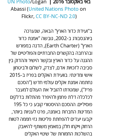
באי באוקטובר 2016 | 
/Logan 
UN Photo
Abassi (
United Nations Photo
 on 
Flickr, 
CC BY-NC-ND 2.0
)
ב"ועידת כדור הארץ" הבאה, שנערכה 
ביוהנסבורג ב-2002, גובשה "אמנת כדור 
הארץ" (Earth Charter), הדנה במפורש 
ובהרחבה בהקשרים החברתיים והפוליטיים של 
ההגנה על כדור הארץ ובקשר הישיר וההדוק בין 
סביבה לזכויות אדם, לצדק, לשלום ולביטחון 
אישי ומדינתי. בוועידת האקלים בפריז ב-2015 
נחתמה אמנת אקלים עולמי חדש ("הסכם 
פריז"), שמטרתו להוביל את העולם למעבר 
לכלכלה דלת פחמן ולהיפרד מהתלות בדלקים 
פוסיליים. ההסכם ההיסטורי קובע כי כל 195 
המדינות החברות באמנה, פרט לעניות ביותר, 
יקבעו יעדים להפחתת פליטות גזי חממה לטווח 
הרחוק וייקחו חלק במאמץ משותף להיאבק 
בהשלכות החמורות של שינויי האקלים 