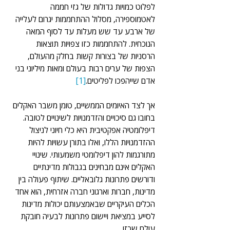
לפלוט כמויות גדולות של גזי חממה 
לאטמוספירה, מסלול ההתחממות יגרום לעלייה 
של ארבע עד שש מעלות עד לסוף המאה 
הנוכחית. להתחממות כזו צפויות תוצאות 
הרסניות של בצורות קשות בחלק מהעולם, 
הצפות של ערים רבות בעולם ומאות מיליוני בני 
אדם שייהפכו לפליטים.
[1]
אך לצד האיומים הממשיים, טומן משבר האקלים 
בחובו גם סיכויים והזדמנויות לשינויים לטובה. 
דיפלומטיה אפקטיבית היא כלי חיוני לניצול 
ההזדמנויות הללו, ואלו בתורן עשויות להיות 
מתורגמות להון דיפלומטי משמעותי. שינויי 
האקלים אינם מבחינים בגבולות מדינתיים 
ודורשים פתרונות גלובאליים. שיתוף פעולה בין 
מדינות, חברות וארגוני חברה אזרחית, הוא אחד 
הכלים העיקריים שבאמצעותם יכולות מדינות 
לסייע במציאת ויישום פתרונות לבעיה חובקת 
עולם שכזו.