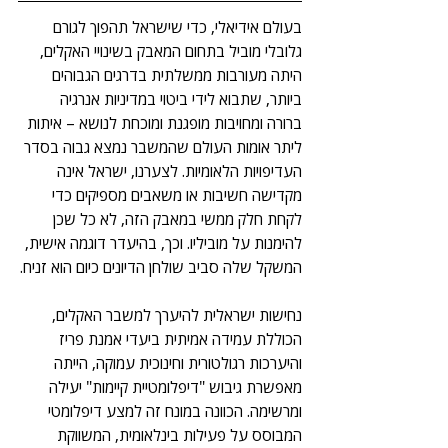
בעולם אידיאלי, כדי שישראל תהפוך לגורם 
גלובלי מוביל בתחום המאבק בשינויי האקלים, 
היתה מעורבות ממשלתית בדרגים הגבוהים 
ביותר, שתבוא לידי ביטוי במדיניות אנרגיה 
ברורה ומחויבות מופגנת ומוכחת לנושא – איתות 
ליתר אומות העולם שהמשבר נמצא גבוה בסדר 
העדיפויות הלאומיות. לצערנו, ישראל אינה 
מקדישה חשיבות או משאבים מספיקים כדי 
לקחת חלק ממשי במאבק הזה, לא כל שכן 
להימנות על מוביליו. וכך, בהיעדר דוגמה אישית, 
המשקל שלה סביב שולחן הדיונים כיום הוא זניח.
נחישות ישראלית להיערך למשבר האקלים, 
הכוללת עמידה אמיתית ביעדי אמנת פריז 
והיערכות רגולטורית וחינוכית עמוקה, הייתה 
מאפשרת גיבוש "דיפלומטיית קיימות" יעילה 
ומרשימה. הכוונה במונח זה למצע דיפלומטי 
המבוסס על פעילות בינלאומית, המשווקת 