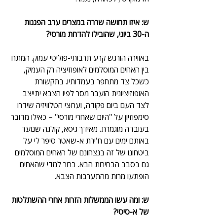
ש: איזו תחושה שררה במצרים ערב הפגנות 
ה-30 ביוני, שהובילו להדחת מורסי?
באווירה הורגש קרע תרבותי-פוליטי עמוק. המתח 
בין האחים המוסלמים לאופוזיציה רק העמיק, 
כשכל צד מתחפר בעמדותיו. בתקשורת 
האופוזיציונית הועבר מסר לפיו הצבא יתייצב 
לצד העם ביום פקודה, וערוצי הטלוויזיה שידרו 
סימפוזיון על "היום שאחרי מורסי" – כאילו מדובר 
בעובדה מוגמרת. מאידך גיסא, קולגה שנועד 
באותם ימים עם ח'ירת א-שאטר סיפר לי על 
ביטחונו של זה בנצחונם של האחים המוסלמים 
גם בסבב הבחירות הבא. ברור למדי שהאחים 
הופתעו מרות מהתערבות הצבא.
ש: ומה עשו הממשלות הזרות אחרי ההשתלטות 
של א-סיסי?