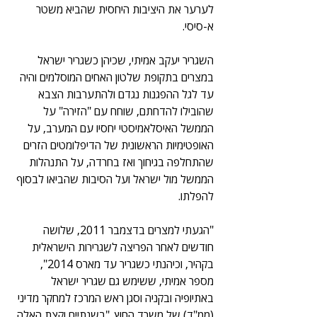
לערער את היציבות היחסית שהביא משטר 
א-סיסי.
השגריר יעקב אמיתי, שכיהן כשגריר ישראל 
במצרים בתקופת שלטון האחים המוסלמים והיה 
עד לגל ההפגנות נגדם ולהתערבות הצבא 
שהובילו להדחתם, שוחח עם "הזירה" על 
הממשל האיסלאמיסטי יחסיו עם המערב, על 
האופטימיות הראשונית של הדיפלומטים הזרים 
שהתחלפה בגיחוך ואז בחרדה, על התנהלות 
הממשל מול ישראל ועל הסיבות שהביאו לבסוף 
להפלתו.
"הגעתי למצרים בדצמבר 2011, שלושה 
חודשים לאחר הפריצה לשגרירות הישראלית 
בקהיר, וכיהנתי כשגריר עד מארס 2014", 
מספר אמיתי, ששימש גם שגריר ישראל 
באתיופיה ובקניה וסגן ראש המרכז למחקר מדיני 
(ממ"ד) של משרד החוץ. "בשנתיים וקצת האלה 