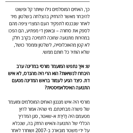
כך, האחים המוסלמים גילו שיותר קל ופשוט 
להיבחר מאשר להחזיק בהצלחה בשלטון. מיד 
לאחר שנכנסו לתפקיד העם המצרי ציפה מהם 
לספק את סחורה – ובאופן די מפתיע, הם הפכו 
במהירות מתנועה שזוכה לתמיכה בקרב חלק 
לא קטן מהאוכלוסייה, לשלטון וממסד כושל, 
שלא הותיר כל חותם ממשי.
ש: איך נתפש המועמד מורסי במדינה ערב 
היבחרו לנשיאות? הוא הרי היה מהנדס, לא איש 
דת. כיצד הגיע לעמוד בראש המדינה מטעם 
התנועה האיסלאמיסטית?
מורסי היה איש מנגנון האחים המוסלמים ומועמד 
של פשרה מבחינתם. מי שהיה אמור לרוץ 
מטעמם היה חַ'ירַת א-שאטר, סגן המדריך 
הכללי של התנועה והאיש החזק בה, שנכלא 
על ידי משטר מובארכ ב-2007 ושוחרר לאחר 