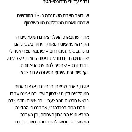
נרדף על ידי ה"מורסי-מטר"
ש: כיצד מצרים השתנתה ב-13 החודשים 
שבהם האחים המוסלמים היו בשלטון?
אחרי שמובארכ הופל, האחים המוסלמים היו 
הגוף האופוזיציוני המאורגן היחיד בשטח. הם 
נהנו מבסיס עממי רחב – עיתונאי מצרי אמר לי 
שהתמיכה בהם נובעת ביסודה מצירוף של עוני, 
בורות ודת – שהביא להם את הניצחונות 
בקלפיות ואת שיתוף הפעולה עם הצבא.
אולם, לאחר שניצחו בבחירות נאלצו האחים 
המוסלמים לקיים שלטון דואלי. הם אמנם עמדו 
בראש הרשות המבצעת – הנשיאות והממשלה 
– ונהנו מרוב בפרלמנט, אך מנגנוני המדינה – 
הצבא וגופי הביטחון האחרים, וכן מערכת 
המשפט – הוסיפו להיות דומיננטיים כדרכם.