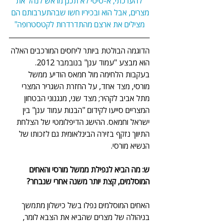
"להערכתי, א-סיסי לא תכנן מראש לנהל את 
מצרים, אבל הוא ובכיריו חשו שבהתערבותם הם 
מצילים את ארצם מהתדרדרות לקטסטרופה"
הדוגמה הבולטת ביותר ליחסים המורכבים האלה 
הוא מבצע "עמוד ענן" בנובמבר 2012. 
בעקבות הלחימה מול חמאס הודיע ממשל 
מורסי, מצד אחד, על החזרת השגריר המצרי 
מתל אביב לקהיר; מצד שני, מנגנוני הבטחון 
המצריים סייעו לקידום "הבנות עמוד ענן" בין 
ישראל וחמאס. ההישג הדיפלומטי של הצלחת 
התיווך נזקף בזירה הבינלאומית גם לזכותו של 
הנשיא מורסי.
ש: מה הביא לנפילת ממשל מורסי והאחים 
המוסלמים, קצת יותר משנה אחרי שנבחר?
האחים המוסלמים נפלו בשל כישלון מתמשך 
בניהולה של מצרים שהביא את הצבא לומר, 