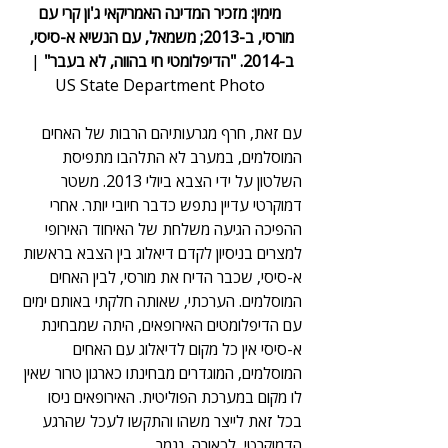
מימין: מזכיר המדינה האמריקאי ג'ון קרי עם 
מורסי, ב-2013; משמאל, עם הנשיא א-סיסי, 
ב-2014. "הדיפלומטי חי בהווה, לא בעבר"
 | 
US State Department Photo
עם זאת, חרף מגרעותיהם הרבות של האחים 
המוסלמים, במערב לא התלהבו מתפיסת 
השלטון על ידי הצבא ביולי 2013. משטר 
דמוקרטי עדיין נתפש כדבר חיובי יותר. אחרי 
ההפיכה הגיעה משלחת של האיחוד האירופי 
למצרים בניסיון לקדם דיאלוג בין הצבא בראשות 
א-סיסי, שכבר הדיח את מורסי, לבין האחים 
המוסלמים. הערכתי, שאותה חלקתי באותם ימים 
עם הדיפלומטים האירופאים, היתה שמבחינת 
א-סיסי אין כל מקום לדיאלוג עם האחים 
המוסלמים, המוגדרים מבחינתו כארגון טרור שאין 
לו מקום במערכת הפוליטית. האירופאים ניסו 
בכל זאת לייצר משהו והתקשו לעכל שהרגע 
הדמוקרטי, לכאורה, נגמר.