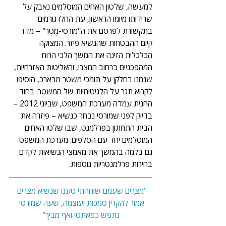
למעשה, שלטון האחים המוסלמים נאבק על 
שרידותו מיומו הראשון, עת החלו גורמים 
בתקשורת לפרסם את ה"מורסי-מֶטֶר" – מדד 
קיום ההבטחות שהנשיא פיזר. המצוקה 
הכלכלית הזינה את המשך הלכי הרוח 
המהפכניים ברחוב המצרי, והאליטות האזרחיות, 
שנמנו בחלקן על תומכי משטר מבארכ, הוסיפו 
לקרוא תגר על הלגיטימיות של המשטר. בחוד 
החנית עמדה מערכת המשפט, שביוני 2012 – 
בדיוק לפני שמורסי נבחר כנשיא – פיזרה את 
הבית התחתון בפרלמנט, שבו שלטו האחים 
המוסלמים יחד עם הסלפים. מערכת המשפט 
גם בלמה בהמשך את מאמצי הנשיאות לקדם 
בחירות פרלמנטריות נוספות.
"מצרִים שעמם שוחחתי טענו שנשיא מצרים 
אמור להקרין סמכות ועוצמה, שעה שמורסי 
נתפש כפאתטי ואף מביך"