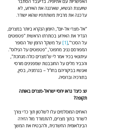
האפשריות עם אתיופיה. בדיעבד הסתבר 
שיועצת הנשיא, שארגנה את האירוע, לא 
עדכנה את מרבית משתתפיו שהוא ישודר.
"אל-מצרי אל-יום", היומון הנקרא ביותר במצרים, 
הגדיר את האירוע בכותרתו הראשית "פטפוטים 
על הסכר",
[1]
 על משקל הרומן של הסופר 
המפורסם נגיב מחפוט', "פטפוטים על הנילוס". 
עיתונאי בכיר אמר לי ש"מצרים כולה מגחכת", 
והכביר מלים על החובבנות שמפגינים מורסי 
ואנשיו בביקוריהם בחו"ל – בגרמניה, בסין, 
בתורכיה וברוסיה.
ש: כיצד נראו יחסי ישראל-מצרים באותה 
תקופה?
האחים המוסלמים עלו לשלטון תוך כדי צורך 
לשרוד בתוך מצרים, להתמודד מול הזירה 
הבינלאומית החשדנית, ולהבטיח את המשך 