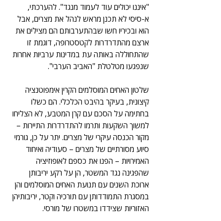
"איננו יכולים עוד לעמוד מנגד". להערכתי, 
א-סיסי לא תכנן מראש לנהל את מצרים, אבל 
הוא ובכיריו חשו שבהתערבותם הם מצילים את 
ארצם מהתדרדרות לקטסטרופה, דוגמת זו 
שהתחוללה באותה עת במדינות ערביות אחרות 
שנפגעו מטלטלת "האביב הערבי".
שלטון האחים המוסלמים הקרין אימפוטנציה 
קיצונית, בעיקר בהיבט הכלכלי. הם כשלו 
בחתימה על הסכם עם קרן המטבע, לא הצליחו 
למשוך השקעות ותרמו להתדרדרות התיירות – 
מקור הכנסה עיקרי של מצרים. יתר על כן, גורמי 
סיוע מסורתיים של מצרים – סעודיה ואיחוד 
האמירויות – הפנו את כספם לאופוזיציה 
שהפגינה נגד המשטר, הן על רקע יריבותן 
ארוכת השנים עם תנועת האחים המוסלמים והן 
במסגרת התמודדותן עם תורכיה וקטר, יריבותיהן 
האזוריות שצידדו במשטרו של מורסי. 