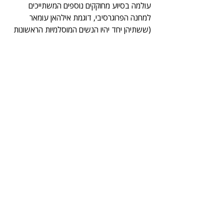
עולמה בסיוע מחוקקים נוספים המשתייכים 
למחנה הפרוגרסיבי, דוגמת אילהאן עומאר 
(ששתיהן יחד יהיו הנשים המוסלמיות הראשונות 
בקונגרס), אלכסנדריה אוקסיו-קורטז ואחרות. 
מצד שני, טאליב לא נבחרה לקונגרס על מצע 
של התנגדות לישראל, אלא לאור הרקורד שלה 
כמחוקקת חברתית. לפי 
אתר מפקד האוכלוסין
של ארה"ב, במחוז הבחירה שלה, ה-13, רק 
כ-2% מהתושבים הם ממוצא ערבי. וכפי שיורם 
אטינגר 
הסביר 
כאן, מחוקקים שמתעלמים מרצון 
הבוחרים שלהם מסתכנים בהפסד בסיבוב 
הבחירות הבא. אם ברצונה להמשיך בקריירה 
הפוליטית שלה בקונגרס, לא ברור כמה תוכל 
לקדם את הנושא הפלסטיני על חשבון עניינים 
שחשובים לבוחריה במישיגן.
בנוסף, מרחב הפעולה של טאליב בנושא זה 
ייקבע גם על ידי הוועדות שבהן תשב. ראשי 
המפלגה הדמוקרטית עשויים להיתקל בלחץ 