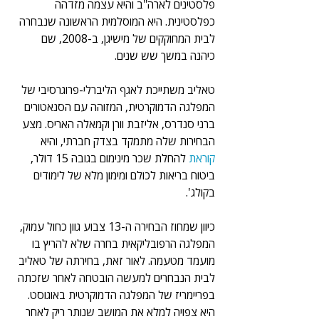
פלסטינים לארה"ב והיא עצמה מזדהה 
כפלסטינית. היא המוסלמית הראשונה שנבחרה 
לבית המחוקקים של מישיגן, ב-2008, שם 
כיהנה במשך שש שנים.
טאליב משתייכת לאגף הליברלי-פרוגרסיבי של 
המפלגה הדמוקרטית, המזוהה עם הסנאטורים 
ברני סנדרס, אליזבת וורן וקמאלה האריס. מצע 
הבחירות שלה מתמקד בצדק חברתי, והיא 
קוראת 
להחלת שכר מינימום בגובה 15 דולר, 
ביטוח בריאות לכולם ומימון מלא של לימודים 
בקולג'.
כיוון שמחוז הבחירה ה-13 צבוע גוון כחול עמוק, 
המפלגה הרפובליקאית בחרה שלא להריץ בו 
מועמד מטעמה. לאור זאת, בחירתה של טאליב 
לבית הנבחרים למעשה הובטחה לאחר שזכתה 
בפריימריז של המפלגה הדמוקרטית באוגוסט. 
היא צפויה למלא את המושב שנותר ריק לאחר 