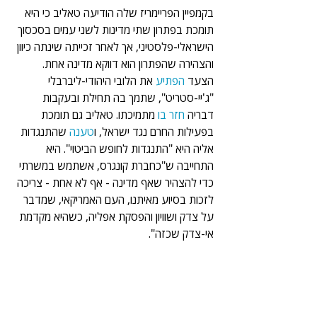
בקמפיין הפריימריז שלה הודיעה טאליב כי היא 
תומכת בפתרון שתי מדינות לשני עמים בסכסוך 
הישראלי-פלסטיני, אך לאחר זכייתה שינתה כיוון 
והצהירה שהפתרון הוא דווקא מדינה אחת. 
הצעד 
הפתיע 
את הלובי היהודי-ליברבלי 
"ג'יי-סטריט", שתמך בה תחילת ובעקבות 
דבריה 
חזר בו 
מתמיכתו. טאליב גם תומכת 
בפעילות החרם נגד ישראל, ו
טענה
 שהתנגדות 
אליה היא "התנגדות לחופש הביטוי". היא 
התחייבה ש"כחברת קונגרס, אשתמש במשרתי 
כדי להצהיר שאף מדינה - אף לא אחת - צריכה 
לזכות בסיוע מאיתנו, העם האמריקאי, שמדבר 
על צדק ושוויון והפסקת אפליה, כשהיא מקדמת 
אי-צדק שכזה".