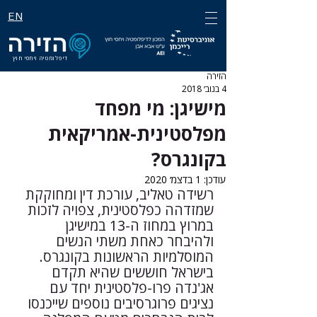
EN
דיפלומטיה ויחסי חוץ
הזירה
4 בנוב׳ 2018
מישיגן: מי מפחד
מפלסטינית-אמריקאית
בקונגרס?
עודכן:
1 בדצמ׳ 2020
רשידה טאליב, עורכת דין ומחוקקת 
שמזדהה כפלסטינית, צפויה לזכות 
במרוץ במחוז ה-13 במישיגן 
ולהיבחר כאחת משתי הנשים 
המוסלמיות הראשונות בקונגרס. 
בישראל חוששים שהיא תקדם 
אג'נדה פרו-פלסטינית יחד עם 
נציגים פרוגרסיבים נוספים שייכנסו 