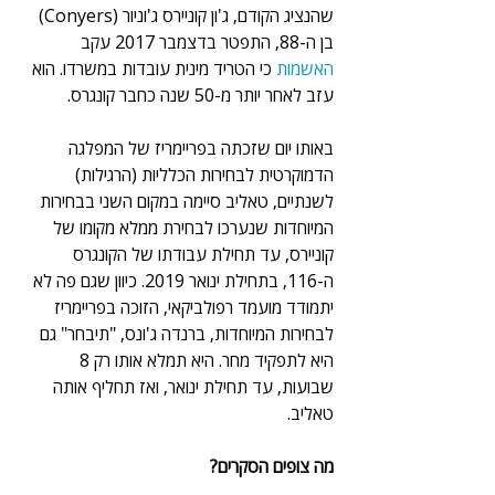
שהנציג הקודם, ג'ון קוניירס ג'וניור (Conyers) 
בן ה-88, התפטר בדצמבר 2017 עקב 
האשמות 
כי הטריד מינית עובדות במשרדו. הוא 
עזב לאחר יותר מ-50 שנה כחבר קונגרס.
באותו יום שזכתה בפריימריז של המפלגה 
הדמוקרטית לבחירות הכלליות (הרגילות) 
לשנתיים, טאליב סיימה במקום השני בבחירות 
המיוחדות שנערכו לבחירת ממלא מקומו של 
קוניירס, עד תחילת עבודתו של הקונגרס 
ה-116, בתחילת ינואר 2019. כיוון שגם פה לא 
יתמודד מועמד רפולביקאי, הזוכה בפריימריז 
לבחירות המיוחדות, ברנדה ג'ונס, "תיבחר" גם 
היא לתפקיד מחר. היא תמלא אותו רק 8 
שבועות, עד תחילת ינואר, ואז תחליף אותה 
טאליב.
מה צופים הסקרים?